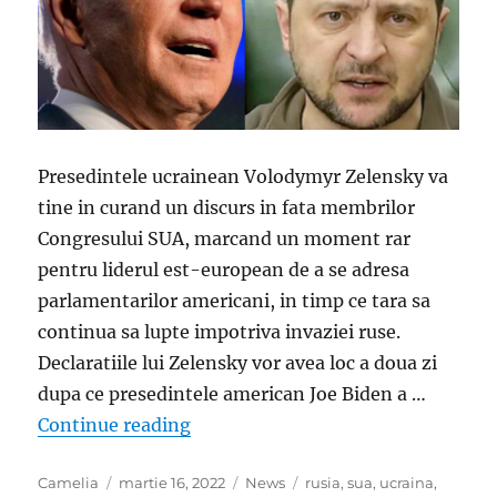
Presedintele ucrainean Volodymyr Zelensky va
tine in curand un discurs in fata membrilor
Congresului SUA, marcand un moment rar
pentru liderul est-european de a se adresa
parlamentarilor americani, in timp ce tara sa
continua sa lupte impotriva invaziei ruse.
Declaratiile lui Zelensky vor avea loc a doua zi
dupa ce presedintele american Joe Biden a …
„5 lucruri cheie de urmarit in disc
Continue reading
Author
Posted
Categories
Tags
Camelia
martie 16, 2022
News
rusia
,
sua
,
ucraina
,