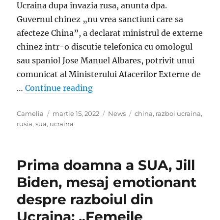
Ucraina dupa invazia rusa, anunta dpa.
Guvernul chinez „nu vrea sanctiuni care sa
afecteze China”, a declarat ministrul de externe
chinez intr-o discutie telefonica cu omologul
sau spaniol Jose Manuel Albares, potrivit unui
comunicat al Ministerului Afacerilor Externe de
„China, reactie de ultim moment: 
…
Continue reading
Author
Posted
Categories
Tags
Camelia
martie 15, 2022
News
china
,
razboi ucraina
,
on
rusia
,
sua
,
ucraina
Prima doamna a SUA, Jill
Biden, mesaj emotionant
despre razboiul din
Ucraina: „Femeile