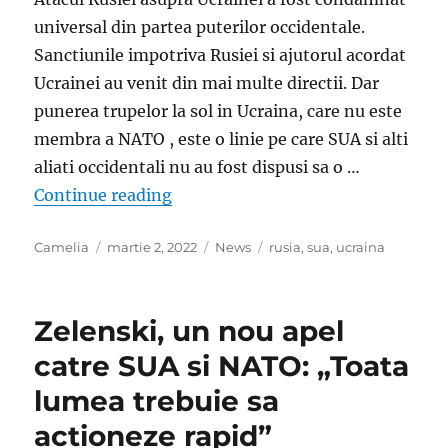
universal din partea puterilor occidentale.
Sanctiunile impotriva Rusiei si ajutorul acordat
Ucrainei au venit din mai multe directii. Dar
punerea trupelor la sol in Ucraina, care nu este
membra a NATO , este o linie pe care SUA si alti
aliati occidentali nu au fost dispusi sa o …
„De ce SUA nu trimite trupe in Ucr
Continue reading
Author
Posted
Categories
Tags
Camelia
martie 2, 2022
News
rusia
,
sua
,
ucraina
on
Zelenski, un nou apel
catre SUA si NATO: „Toata
lumea trebuie sa
actioneze rapid”