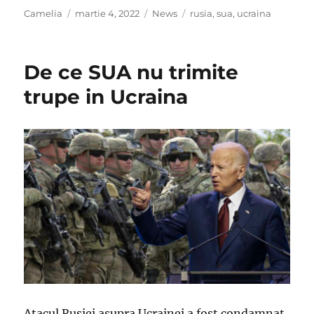
Author
Posted
Categories
Tags
Camelia
martie 4, 2022
News
rusia
,
sua
,
ucraina
on
De ce SUA nu trimite
trupe in Ucraina
Atacul Rusiei asupra Ucrainei a fost condamnat