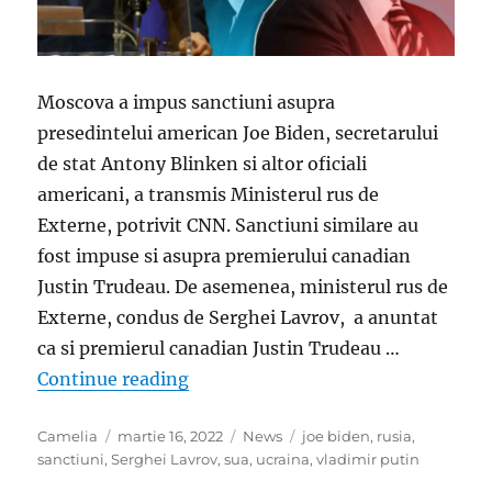
Moscova a impus sanctiuni asupra
presedintelui american Joe Biden, secretarului
de stat Antony Blinken si altor oficiali
americani, a transmis Ministerul rus de
Externe, potrivit CNN. Sanctiuni similare au
fost impuse si asupra premierului canadian
Justin Trudeau. De asemenea, ministerul rus de
Externe, condus de Serghei Lavrov, a anuntat
ca si premierul canadian Justin Trudeau …
„Lavrov, mana dreapta a lui Putin 
Continue reading
Author
Posted
Categories
Tags
Camelia
martie 16, 2022
News
joe biden
,
rusia
,
on
sanctiuni
,
Serghei Lavrov
,
sua
,
ucraina
,
vladimir putin