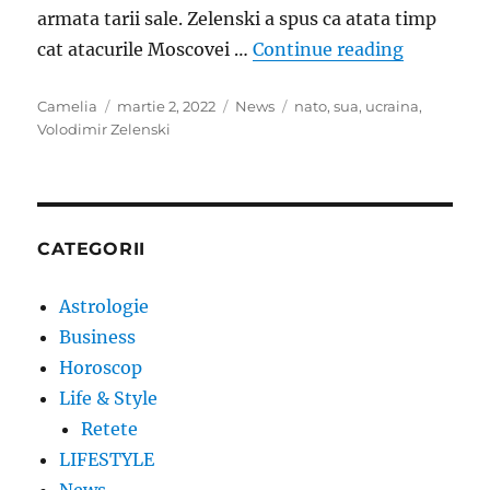
armata tarii sale. Zelenski a spus ca atata timp
„Zelenski
cat atacurile Moscovei …
Continue reading
Author
Posted
Categories
Tags
Camelia
martie 2, 2022
News
nato
,
sua
,
ucraina
,
on
Volodimir Zelenski
CATEGORII
Astrologie
Business
Horoscop
Life & Style
Retete
LIFESTYLE