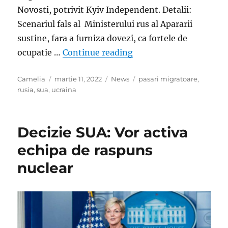
Novosti, potrivit Kyiv Independent. Detalii:
Scenariul fals al Ministerului rus al Apararii
sustine, fara a furniza dovezi, ca fortele de
„Cea mai recenta invent
ocupatie …
Continue reading
Author
Posted
Categories
Tags
Camelia
martie 11, 2022
News
pasari migratoare
,
on
rusia
,
sua
,
ucraina
Decizie SUA: Vor activa
echipa de raspuns
nuclear