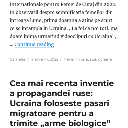
Internationale pentru Femei de Curaj din 2022.
In observatii despre semnificatia femeilor din
intreaga lume, prima doamna a atins pe scurt
ce se intampla in Ucraina. „La fel ca noi toti, ma
doare inima urmarind videoclipuri cu Ucraina”,
„Prima doamna a SUA, Jill Biden
…
Continue reading
Author
Posted
Categories
Tags
Camelia
martie 14, 2022
News
rusia
,
sua
,
ucraina
on
Cea mai recenta inventie
a propagandei ruse:
Ucraina foloseste pasari
migratoare pentru a
trimite „arme biologice”