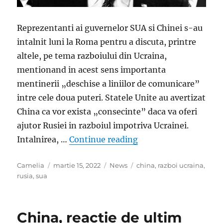
Reprezentanti ai guvernelor SUA si Chinei s-au
intalnit luni la Roma pentru a discuta, printre
altele, pe tema razboiului din Ucraina,
mentionand in acest sens importanta
mentinerii „deschise a liniilor de comunicare”
intre cele doua puteri. Statele Unite au avertizat
China ca vor exista „consecinte” daca va oferi
ajutor Rusiei in razboiul impotriva Ucrainei.
„SUA, avertisment dur 
Intalnirea, …
Continue reading
Author
Posted
Categories
Tags
Camelia
martie 15, 2022
News
china
,
razboi ucraina
,
on
rusia
,
sua
China, reactie de ultim