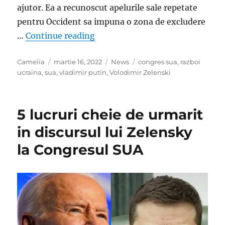
ajutor. Ea a recunoscut apelurile sale repetate
pentru Occident sa impuna o zona de excludere
„Parlamentarii americani, reactie
…
Continue reading
Author
Posted
Categories
Tags
Camelia
martie 16, 2022
News
congres sua
,
razboi
on
ucraina
,
sua
,
vladimir putin
,
Volodimir Zelenski
5 lucruri cheie de urmarit
in discursul lui Zelensky
la Congresul SUA