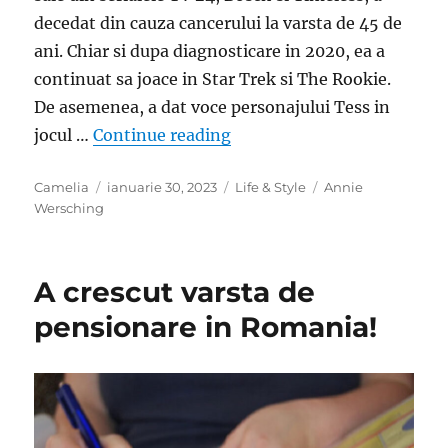
decedat din cauza cancerului la varsta de 45 de
ani. Chiar si dupa diagnosticare in 2020, ea a
continuat sa joace in Star Trek si The Rookie.
De asemenea, a dat voce personajului Tess in
„Doliu in cinematografia in
jocul …
Continue reading
Author
Posted
Categories
Tags
Camelia
ianuarie 30, 2023
Life & Style
Annie
on
Wersching
A crescut varsta de
pensionare in Romania!