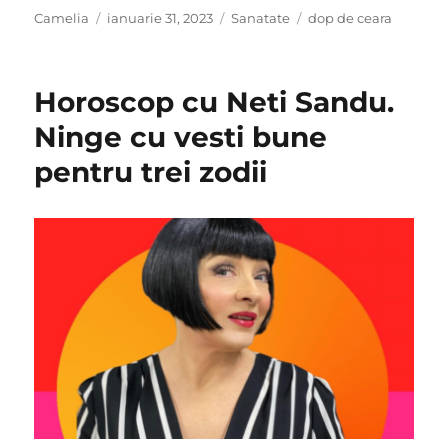
Author
Posted
Categories
Tags
Camelia
ianuarie 31, 2023
Sanatate
dop de ceara
on
Horoscop cu Neti Sandu.
Ninge cu vesti bune
pentru trei zodii