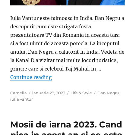
Iulia Vantur este faimoasa in India. Dan Negru a
descoperit cum este strigata fosta
prezentatoare TV din Romania in aceasta tara
si a fost uimit de aceasta porecla. La inceputul
anului, Dan Negru a calatorit in India. Vedeta de
la Kanal D a vizitat mai multe locuri turistice,
printre care si celebrul Taj Mahal. In …
„Dan Negru a dat-o de gol pe Iulia 
Continue reading
Author
Posted
Categories
Tags
Camelia
ianuarie 29, 2023
Life & Style
Dan Negru
,
on
iulia vantur
Mosii de iarna 2023. Cand
pica in acest an si ce este