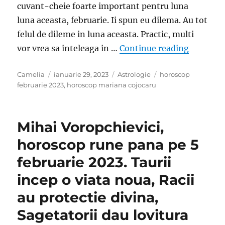
cuvant-cheie foarte important pentru luna
luna aceasta, februarie. Ii spun eu dilema. Au tot
felul de dileme in luna aceasta. Practic, multi
„Mariana 
vor vrea sa inteleaga in …
Continue reading
Author
Posted
Categories
Tags
Camelia
ianuarie 29, 2023
Astrologie
horoscop
on
februarie 2023
,
horoscop mariana cojocaru
Mihai Voropchievici,
horoscop rune pana pe 5
februarie 2023. Taurii
incep o viata noua, Racii
au protectie divina,
Sagetatorii dau lovitura