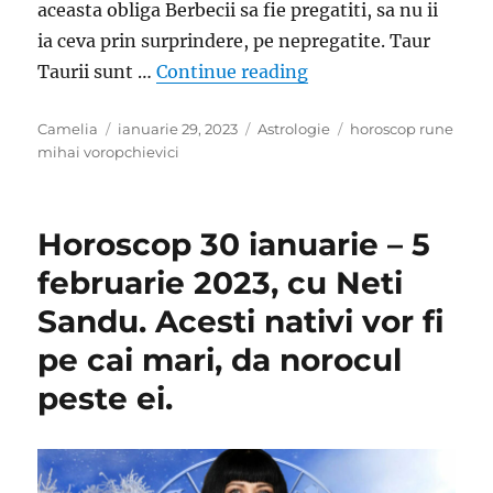
aceasta obliga Berbecii sa fie pregatiti, sa nu ii
ia ceva prin surprindere, pe nepregatite. Taur
„Mihai Voropchievici,
Taurii sunt …
Continue reading
Author
Posted
Categories
Tags
Camelia
ianuarie 29, 2023
Astrologie
horoscop rune
on
mihai voropchievici
Horoscop 30 ianuarie – 5
februarie 2023, cu Neti
Sandu. Acesti nativi vor fi
pe cai mari, da norocul
peste ei.