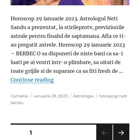
Horoscop 29 ianuarie 2023. Astrologul Neti
Sandu a prezentat, la stirileprotv, previziunile
astrale pentru finalul de saptamana. Afla ce ti-
au pregatit astrele. Horoscop 29 ianuarie 2023
– BERBEC O sa dispuneti de niste bani ca sa-i
luati pe ai vostri intr-o plimbare, sa uitati de
toate grijile si de suparare ca sa fiti fresh de …
„Horoscop cu Neti Sandu. 3 zodii c
Continue reading
Author
Posted
Categories
Tags
Camelia
ianuarie 29, 2023
Astrologie
horoscop neti
on
sandu
Paginație
PAGE
1