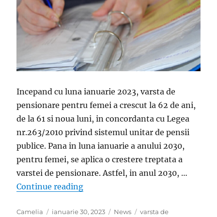
Incepand cu luna ianuarie 2023, varsta de
pensionare pentru femei a crescut la 62 de ani,
de la 61 si noua luni, in concordanta cu Legea
nr.263/2010 privind sistemul unitar de pensii
publice. Pana in luna ianuarie a anului 2030,
pentru femei, se aplica o crestere treptata a
varstei de pensionare. Astfel, in anul 2030, …
„A crescut varsta de pensionare i
Continue reading
Author
Posted
Categories
Tags
Camelia
ianuarie 30, 2023
News
varsta de