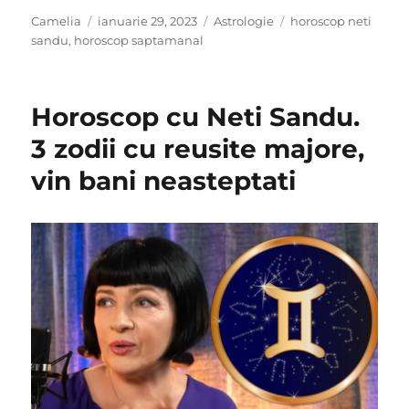
Author
Posted
Categories
Tags
Camelia
ianuarie 29, 2023
Astrologie
horoscop neti
on
sandu
,
horoscop saptamanal
Horoscop cu Neti Sandu.
3 zodii cu reusite majore,
vin bani neasteptati