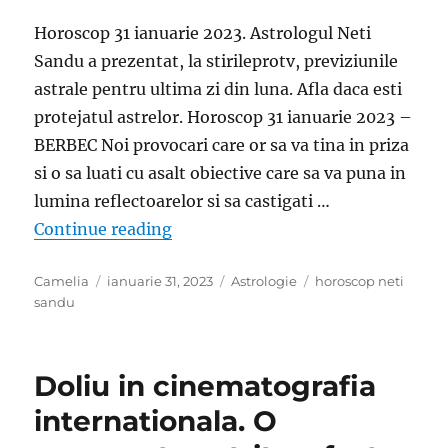
Horoscop 31 ianuarie 2023. Astrologul Neti
Sandu a prezentat, la stirileprotv, previziunile
astrale pentru ultima zi din luna. Afla daca esti
protejatul astrelor. Horoscop 31 ianuarie 2023 –
BERBEC Noi provocari care or sa va tina in priza
si o sa luati cu asalt obiective care sa va puna in
lumina reflectoarelor si sa castigati …
„Horoscop cu Neti Sandu. Ninge cu 
Continue reading
Author
Posted
Categories
Tags
Camelia
ianuarie 31, 2023
Astrologie
horoscop neti
on
sandu
Doliu in cinematografia
internationala. O