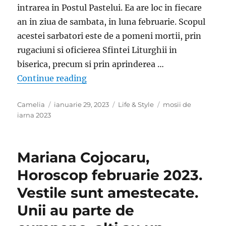
intrarea in Postul Pastelui. Ea are loc in fiecare
an in ziua de sambata, in luna februarie. Scopul
acestei sarbatori este de a pomeni mortii, prin
rugaciuni si oficierea Sfintei Liturghii in
biserica, precum si prin aprinderea …
„Mosii de iarna 2023. Cand pica in
Continue reading
Author
Posted
Categories
Tags
Camelia
ianuarie 29, 2023
Life & Style
mosii de
on
iarna 2023
Mariana Cojocaru,
Horoscop februarie 2023.
Vestile sunt amestecate.
Unii au parte de