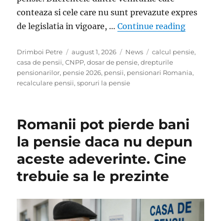
conteaza si cele care nu sunt prevazute expres
„Ce venit
de legislatia in vigoare, …
Continue reading
Author
Posted
Categories
Tags
Drimboi Petre
august 1, 2026
News
calcul pensie
,
on
casa de pensii
,
CNPP
,
dosar de pensie
,
drepturile
pensionarilor
,
pensie 2026
,
pensii
,
pensionari Romania
,
recalculare pensii
,
sporuri la pensie
Romanii pot pierde bani
la pensie daca nu depun
aceste adeverinte. Cine
trebuie sa le prezinte