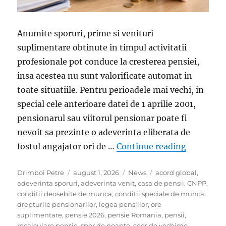
Anumite sporuri, prime si venituri
suplimentare obtinute in timpul activitatii
profesionale pot conduce la cresterea pensiei,
insa acestea nu sunt valorificate automat in
toate situatiile. Pentru perioadele mai vechi, in
special cele anterioare datei de 1 aprilie 2001,
pensionarul sau viitorul pensionar poate fi
nevoit sa prezinte o adeverinta eliberata de
„Ce sporur
fostul angajator ori de …
Continue reading
Author
Posted
Categories
Tags
Drimboi Petre
august 1, 2026
News
acord global
,
on
adeverinta sporuri
,
adeverinta venit
,
casa de pensii
,
CNPP
,
conditii deosebite de munca
,
conditii speciale de munca
,
drepturile pensionarilor
,
legea pensiilor
,
ore
suplimentare
,
pensie 2026
,
pensie Romania
,
pensii
,
recalculare pensie
,
spor de noapte
,
spor de vechime
,