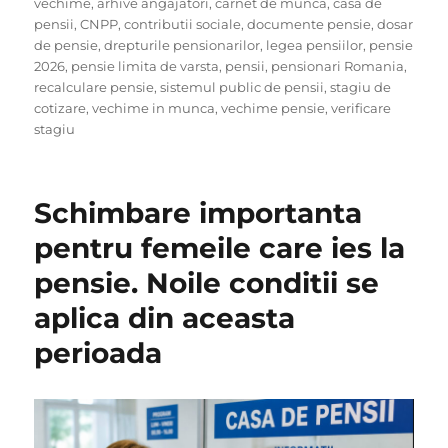
on
vechime
,
arhive angajatori
,
carnet de munca
,
casa de
pensii
,
CNPP
,
contributii sociale
,
documente pensie
,
dosar
de pensie
,
drepturile pensionarilor
,
legea pensiilor
,
pensie
2026
,
pensie limita de varsta
,
pensii
,
pensionari Romania
,
recalculare pensie
,
sistemul public de pensii
,
stagiu de
cotizare
,
vechime in munca
,
vechime pensie
,
verificare
stagiu
Schimbare importanta
pentru femeile care ies la
pensie. Noile conditii se
aplica din aceasta
perioada