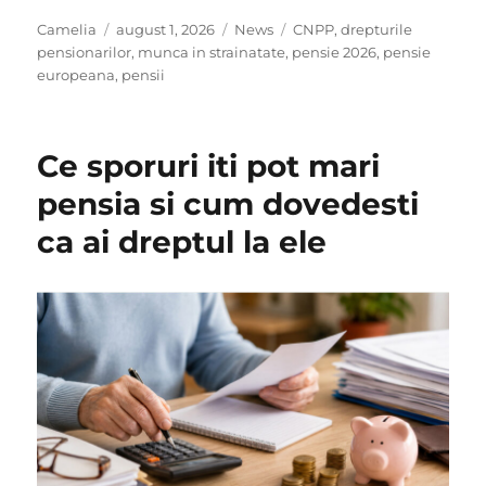
Author
Posted
Categories
Tags
Camelia
august 1, 2026
News
CNPP
,
drepturile
on
pensionarilor
,
munca in strainatate
,
pensie 2026
,
pensie
europeana
,
pensii
Ce sporuri iti pot mari
pensia si cum dovedesti
ca ai dreptul la ele