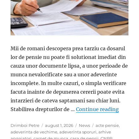
Mii de romani descopera prea tarziu ca dosarul
lor de pensie nu poate fi solutionat imediat din
cauza unor documente lipsa, a unor perioade de
munca nevalorificate sau a unor adeverinte
incomplete. In multe cazuri, o simpla verificare
facuta inainte de depunerea cererii poate evita
intarzieri de cateva saptamani sau chiar luni.
„Greseal
Stabilirea drepturilor de …
Continue reading
Author
Posted
Categories
Tags
Drimboi Petre
august 1, 2026
News
acte pensie
,
on
adeverinta de vechime
,
adeverinta sporuri
,
arhive
angajatori
,
carnet de munca
,
casa de pensii
,
CNPP
,