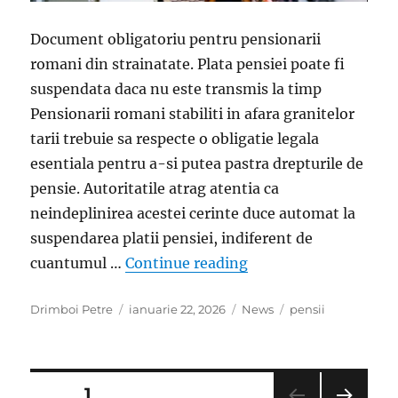
Document obligatoriu pentru pensionarii
romani din strainatate. Plata pensiei poate fi
suspendata daca nu este transmis la timp
Pensionarii romani stabiliti in afara granitelor
tarii trebuie sa respecte o obligatie legala
esentiala pentru a-si putea pastra drepturile de
pensie. Autoritatile atrag atentia ca
neindeplinirea acestei cerinte duce automat la
suspendarea platii pensiei, indiferent de
„Atentie, pensionari!
cuantumul …
Continue reading
Author
Posted
Categories
Tags
Drimboi Petre
ianuarie 22, 2026
News
pensii
on
Paginație
PAGE
1