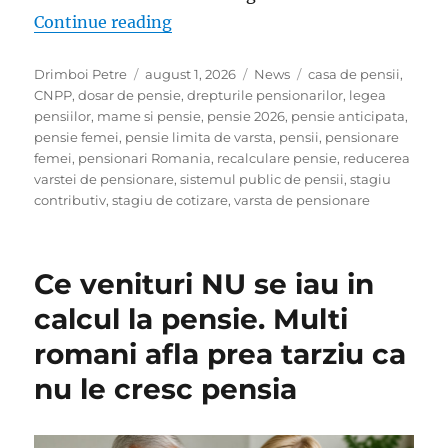
„Schimbare importanta pentru femeil
Continue reading
Author
Posted
Categories
Tags
Drimboi Petre
august 1, 2026
News
casa de pensii
,
on
CNPP
,
dosar de pensie
,
drepturile pensionarilor
,
legea
pensiilor
,
mame si pensie
,
pensie 2026
,
pensie anticipata
,
pensie femei
,
pensie limita de varsta
,
pensii
,
pensionare
femei
,
pensionari Romania
,
recalculare pensie
,
reducerea
varstei de pensionare
,
sistemul public de pensii
,
stagiu
contributiv
,
stagiu de cotizare
,
varsta de pensionare
Ce venituri NU se iau in
calcul la pensie. Multi
romani afla prea tarziu ca
nu le cresc pensia