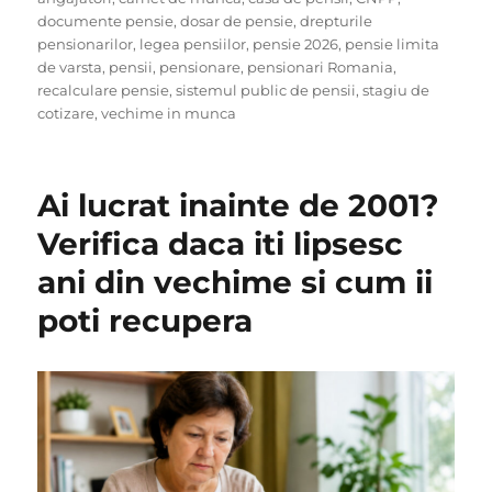
documente pensie
,
dosar de pensie
,
drepturile
pensionarilor
,
legea pensiilor
,
pensie 2026
,
pensie limita
de varsta
,
pensii
,
pensionare
,
pensionari Romania
,
recalculare pensie
,
sistemul public de pensii
,
stagiu de
cotizare
,
vechime in munca
Ai lucrat inainte de 2001?
Verifica daca iti lipsesc
ani din vechime si cum ii
poti recupera