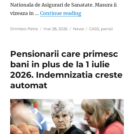
Nationala de Asigurari de Sanatate. Masura ii
„Cine sunt pensionarii
vizeaza in …
Continue reading
Author
Posted
Categories
Tags
Drimboi Petre
mai 28, 2026
News
CASS
,
pensii
on
Pensionarii care primesc
bani in plus de la 1 iulie
2026. Indemnizatia creste
automat