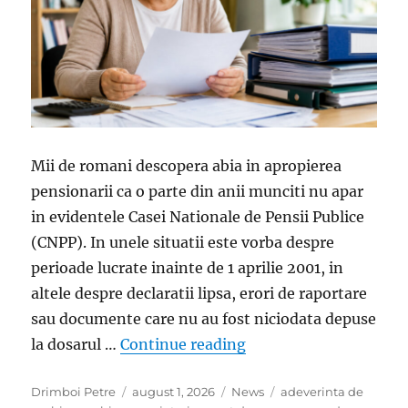
Mii de romani descopera abia in apropierea
pensionarii ca o parte din anii munciti nu apar
in evidentele Casei Nationale de Pensii Publice
(CNPP). In unele situatii este vorba despre
perioade lucrate inainte de 1 aprilie 2001, in
altele despre declaratii lipsa, erori de raportare
sau documente care nu au fost niciodata depuse
„Ai lucrat inainte de 2
la dosarul …
Continue reading
Author
Posted
Categories
Tags
Drimboi Petre
august 1, 2026
News
adeverinta de