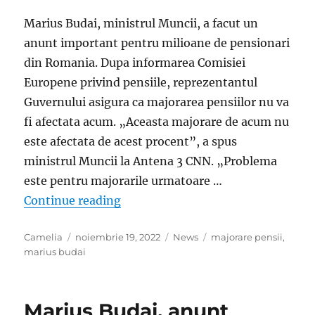
Marius Budai, ministrul Muncii, a facut un
anunt important pentru milioane de pensionari
din Romania. Dupa informarea Comisiei
Europene privind pensiile, reprezentantul
Guvernului asigura ca majorarea pensiilor nu va
fi afectata acum. „Aceasta majorare de acum nu
este afectata de acest procent”, a spus
ministrul Muncii la Antena 3 CNN. „Problema
este pentru majorarile urmatoare …
„Marius Budai, anunt important d
Continue reading
Author
Posted
Categories
Tags
Camelia
noiembrie 19, 2022
News
majorare pensii
,
on
marius budai
Marius Budai, anunt