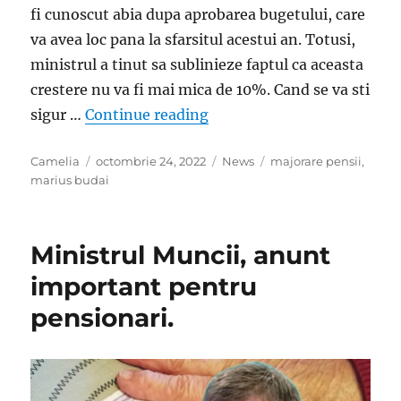
fi cunoscut abia dupa aprobarea bugetului, care
va avea loc pana la sfarsitul acestui an. Totusi,
ministrul a tinut sa sublinieze faptul ca aceasta
crestere nu va fi mai mica de 10%. Cand se va sti
„Marius Budai, anunt import
sigur …
Continue reading
Author
Posted
Categories
Tags
Camelia
octombrie 24, 2022
News
majorare pensii
,
on
marius budai
Ministrul Muncii, anunt
important pentru
pensionari.