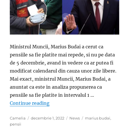
Ministrul Muncii, Marius Budai a cerut ca
pensiile sa fie platite mai repede, si nu pe data
de 5 decembrie, avand in vedere ca ar putea fi
modificat calendarul din cauza unor zile libere.
Mai exact, ministrul Muncii, Marius Budai, a
anuntat ca este in analiza propunerea ca
pensiile sa fie platite in intervalul 1 …
„Ministrul Muncii a facut anuntul!
Continue reading
Author
Posted
Categories
Tags
Camelia
decembrie 1, 2022
News
marius budai
,
on
pensii