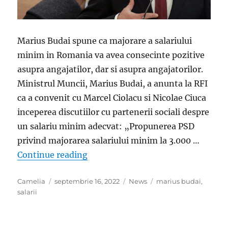
Marius Budai spune ca majorare a salariului
minim in Romania va avea consecinte pozitive
asupra angajatilor, dar si asupra angajatorilor.
Ministrul Muncii, Marius Budai, a anunta la RFI
ca a convenit cu Marcel Ciolacu si Nicolae Ciuca
inceperea discutiilor cu partenerii sociali despre
un salariu minim adecvat: „Propunerea PSD
privind majorarea salariului minim la 3.000 …
„Marius Budai a facut anuntul despr
Continue reading
Author
Posted
Categories
Tags
Camelia
septembrie 16, 2022
News
marius budai
,
on
salarii