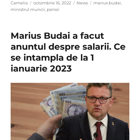
Author
Posted
Categories
Tags
Camelia
octombrie 16, 2022
News
marius budai
,
on
ministrul muncii
,
pensii
Marius Budai a facut
anuntul despre salarii. Ce
se intampla de la 1
ianuarie 2023