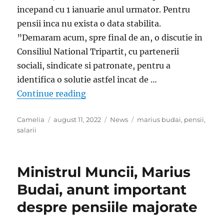
incepand cu 1 ianuarie anul urmator. Pentru
pensii inca nu exista o data stabilita.
”Demaram acum, spre final de an, o discutie in
Consiliul National Tripartit, cu partenerii
sociali, sindicate si patronate, pentru a
identifica o solutie astfel incat de …
„Ministrul Muncii a facut anuntul. 
Continue reading
Author
Posted
Categories
Tags
Camelia
august 11, 2022
News
marius budai
,
pensii
,
on
salarii
Ministrul Muncii, Marius
Budai, anunt important
despre pensiile majorate