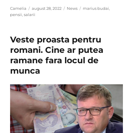
Author
Posted
Categories
Tags
Camelia
august 28, 2022
News
marius budai
,
on
pensii
,
salarii
Veste proasta pentru
romani. Cine ar putea
ramane fara locul de
munca