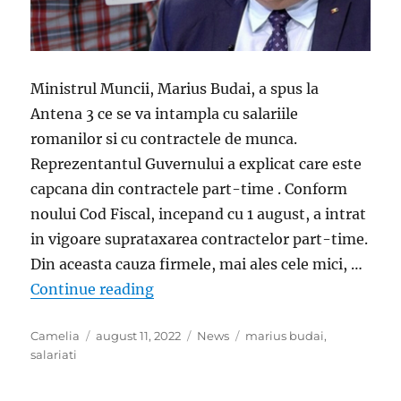
Ministrul Muncii, Marius Budai, a spus la
Antena 3 ce se va intampla cu salariile
romanilor si cu contractele de munca.
Reprezentantul Guvernului a explicat care este
capcana din contractele part-time . Conform
noului Cod Fiscal, incepand cu 1 august, a intrat
in vigoare suprataxarea contractelor part-time.
Din aceasta cauza firmele, mai ales cele mici, …
„Veste proasta pentru romani. Cin
Continue reading
Author
Posted
Categories
Tags
Camelia
august 11, 2022
News
marius budai
,
on
salariati