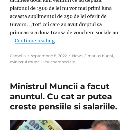
plafonul de 1500 de lei nu vor mai primi luna
aceasta suplimentul de 250 de lei oferit de
Guvern. „Toti cei care au avut dreptul sa
primeasca a doua transa de vouchere sociale au
„Ministrul Muncii a facut anuntu
…
Continue reading
Author
Posted
Categories
Tags
Camelia
septembrie 8, 2022
News
marius budai
,
on
ministrul muncii
,
vouchere sociale
Ministrul Muncii a facut
anuntul. Cu cat ar putea
creste pensiile si salariile.