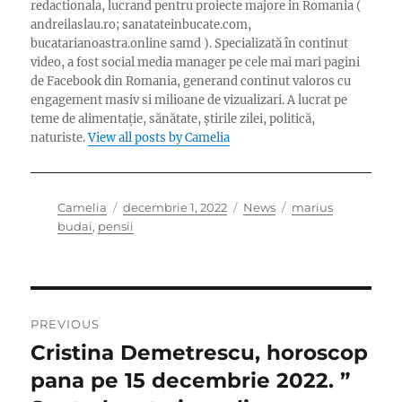
redactionala, lucrand pentru proiecte majore in Romania (
andreilaslau.ro; sanatateinbucate.com,
bucatarianoastra.online samd ). Specializată în continut
video, a fost social media manager pe cele mai mari pagini
de Facebook din Romania, generand continut valoros cu
engagement masiv si milioane de vizualizari. A lucrat pe
teme de alimentație, sănătate, știrile zilei, politică,
naturiste.
View all posts by Camelia
Author
Posted
Categories
Tags
Camelia
decembrie 1, 2022
News
marius
on
budai
,
pensii
Navigare
PREVIOUS
în
Cristina Demetrescu, horoscop
Previous
post:
pana pe 15 decembrie 2022. ”
articole