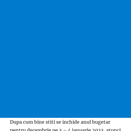
Dupa cum bine stiti se inchide anul bugetar
pentru decembrie pe 3 – 4 ianuarie 2023, atunci