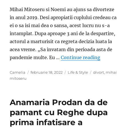
Mihai Mitoseru si Noemi au ajuns sa divorteze
in anul 2019. Desi apropiatii cuplului credeau ca
ei o sa isi mai dea o sansa, acest lucru nu s-a
intamplat. Dupa aproape 3 ani de la despartire,
actorul a marturisit ca regreta decizia luata la
acea vreme. „Sa invatam din perioada asta de
„Mihai Mitos
pandemie multe. Eu …
Continue reading
Author
Posted
Categories
Tags
Camelia
februarie 18, 2022
Life & Style
divort
,
mihai
on
mitoseru
Anamaria Prodan da de
pamant cu Reghe dupa
prima infatisare a