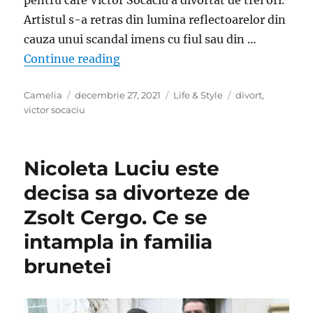
Artistul s-a retras din lumina reflectoarelor din
cauza unui scandal imens cu fiul sau din …
„Adevaratul motiv pentru care Victor
Continue reading
Author
Posted
Categories
Tags
Camelia
decembrie 27, 2021
Life & Style
divort
,
on
victor socaciu
Nicoleta Luciu este
decisa sa divorteze de
Zsolt Cergo. Ce se
intampla in familia
brunetei