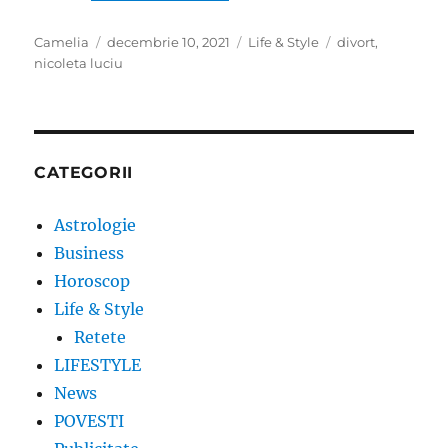
Author
Posted
Categories
Tags
Camelia
decembrie 10, 2021
Life & Style
divort
,
on
nicoleta luciu
CATEGORII
Astrologie
Business
Horoscop
Life & Style
Retete
LIFESTYLE
News
POVESTI