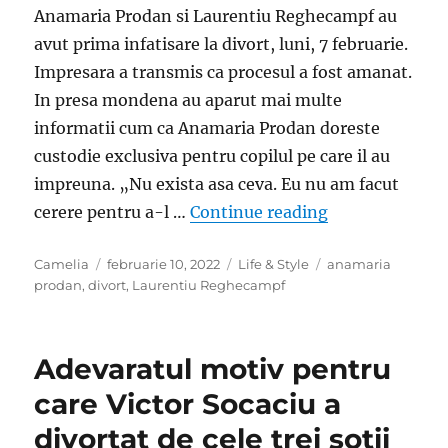
Anamaria Prodan si Laurentiu Reghecampf au
avut prima infatisare la divort, luni, 7 februarie.
Impresara a transmis ca procesul a fost amanat.
In presa mondena au aparut mai multe
informatii cum ca Anamaria Prodan doreste
custodie exclusiva pentru copilul pe care il au
impreuna. „Nu exista asa ceva. Eu nu am facut
„Anamaria Proda
cerere pentru a-l …
Continue reading
Author
Posted
Categories
Tags
Camelia
februarie 10, 2022
Life & Style
anamaria
on
prodan
,
divort
,
Laurentiu Reghecampf
Adevaratul motiv pentru
care Victor Socaciu a
divortat de cele trei sotii