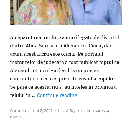
Au aparut mai multe zvonuri legate de divortul
dintre Alina Sorescu si Alexandru Ciucu, dar
acum acest lucru este oficial. Pe portalul
instantelor de judecata a fost publicat faptul ca
Alexandru Ciucu i-a deschis un proces
cantaretei in ceea ce priveste cusodia copiilor.
Se pare ca acestia nu s-au inteles in privinta a
„Alina Sorescu si Alexa
felului in …
Continue reading
Author
Posted
Categories
Tags
Camelia
mai 2, 2022
Life & Style
alina sorescu
,
on
divort