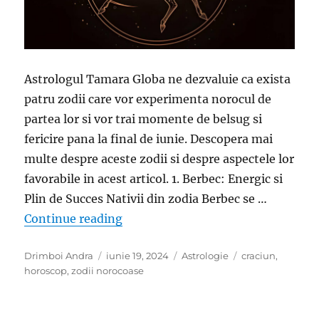
Astrologul Tamara Globa ne dezvaluie ca exista
patru zodii care vor experimenta norocul de
partea lor si vor trai momente de belsug si
fericire pana la final de iunie. Descopera mai
multe despre aceste zodii si despre aspectele lor
favorabile in acest articol. 1. Berbec: Energic si
Plin de Succes Nativii din zodia Berbec se …
„Patru Zodii Norocoase: Noroc Ceres
Continue reading
Author
Posted
Categories
Tags
Drimboi Andra
iunie 19, 2024
Astrologie
craciun
,
on
horoscop
,
zodii norocoase