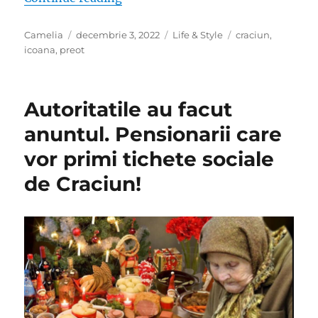
Author
Posted
Categories
Tags
Camelia
decembrie 3, 2022
Life & Style
craciun
,
on
icoana
,
preot
Autoritatile au facut
anuntul. Pensionarii care
vor primi tichete sociale
de Craciun!