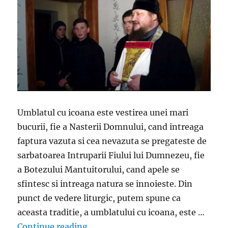
Umblatul cu icoana este vestirea unei mari
bucurii, fie a Nasterii Domnului, cand intreaga
faptura vazuta si cea nevazuta se pregateste de
sarbatoarea Intruparii Fiului lui Dumnezeu, fie
a Botezului Mantuitorului, cand apele se
sfintesc si intreaga natura se innoieste. Din
punct de vedere liturgic, putem spune ca
aceasta traditie, a umblatului cu icoana, este …
„De ce umbla preotul cu icoana ina
Continue reading