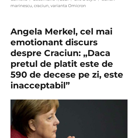
on
marinescu
,
craciun
,
varianta Omicron
Angela Merkel, cel mai
emotionant discurs
despre Craciun: „Daca
pretul de platit este de
590 de decese pe zi, este
inacceptabil”