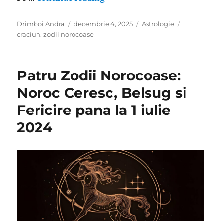
Author
Posted
Categories
Tags
Drimboi Andra
decembrie 4, 2025
Astrologie
on
craciun
,
zodii norocoase
Patru Zodii Norocoase:
Noroc Ceresc, Belsug si
Fericire pana la 1 iulie
2024