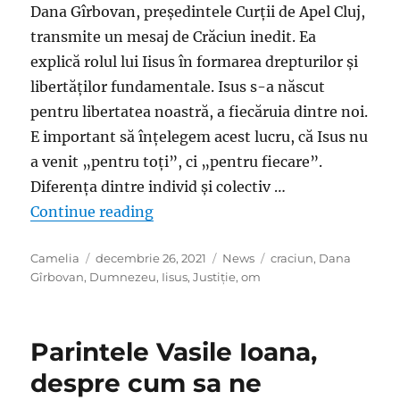
Dana Gîrbovan, președintele Curții de Apel Cluj,
transmite un mesaj de Crăciun inedit. Ea
explică rolul lui Iisus în formarea drepturilor și
libertăților fundamentale. Isus s-a născut
pentru libertatea noastră, a fiecăruia dintre noi.
E important să înțelegem acest lucru, că Isus nu
a venit „pentru toți”, ci „pentru fiecare”.
Diferența dintre individ și colectiv …
„Dana Gîrbovan explică rolul lui Iis
Continue reading
Author
Posted
Categories
Tags
Camelia
decembrie 26, 2021
News
craciun
,
Dana
on
Gîrbovan
,
Dumnezeu
,
Iisus
,
Justiție
,
om
Parintele Vasile Ioana,
despre cum sa ne