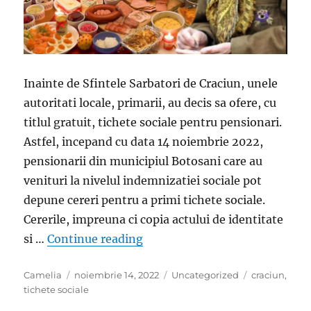
Inainte de Sfintele Sarbatori de Craciun, unele
autoritati locale, primarii, au decis sa ofere, cu
titlul gratuit, tichete sociale pentru pensionari.
Astfel, incepand cu data 14 noiembrie 2022,
pensionarii din municipiul Botosani care au
venituri la nivelul indemnizatiei sociale pot
depune cereri pentru a primi tichete sociale.
Cererile, impreuna ci copia actului de identitate
„Autoritatile au facut anuntul.
si …
Continue reading
Author
Posted
Categories
Tags
Camelia
noiembrie 14, 2022
Uncategorized
craciun
,
on
tichete sociale