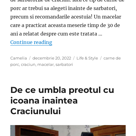
porc ar trebui sa alegeti inainte de sarbatori,
precum si recomandarile acestuia! Un macelar
care a practicat aceasta meserie timp de 30 de
ani a relatat despre cum este tratata …
„Un macelar roman face dezvaluiri 
Continue reading
Author
Posted
Categories
Tags
Camelia
decembrie 20, 2022
Life & Style
carne de
on
porc
,
craciun
,
macelar
,
sarbatori
De ce umbla preotul cu
icoana inaintea
Craciunului