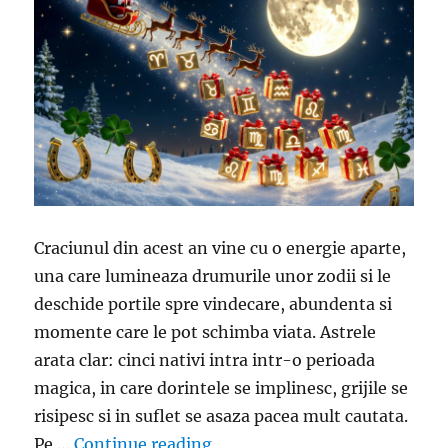
Craciunul din acest an vine cu o energie aparte,
una care lumineaza drumurile unor zodii si le
deschide portile spre vindecare, abundenta si
momente care le pot schimba viata. Astrele
arata clar: cinci nativi intra intr-o perioada
magica, in care dorintele se implinesc, grijile se
risipesc si in suflet se asaza pacea mult cautata.
„Cinci zodii care vor avea un C
Pe …
Continue reading