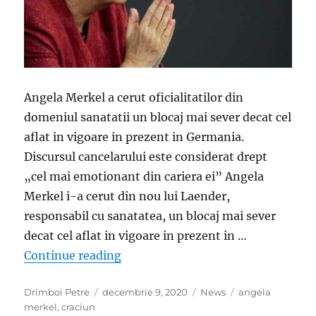
Angela Merkel a cerut oficialitatilor din
domeniul sanatatii un blocaj mai sever decat cel
aflat in vigoare in prezent in Germania.
Discursul cancelarului este considerat drept
„cel mai emotionant din cariera ei” Angela
Merkel i-a cerut din nou lui Laender,
responsabil cu sanatatea, un blocaj mai sever
decat cel aflat in vigoare in prezent in …
„Angela Merkel, cel mai emotionant
Continue reading
Author
Posted
Categories
Tags
Drimboi Petre
decembrie 9, 2020
News
angela
on
merkel
,
craciun