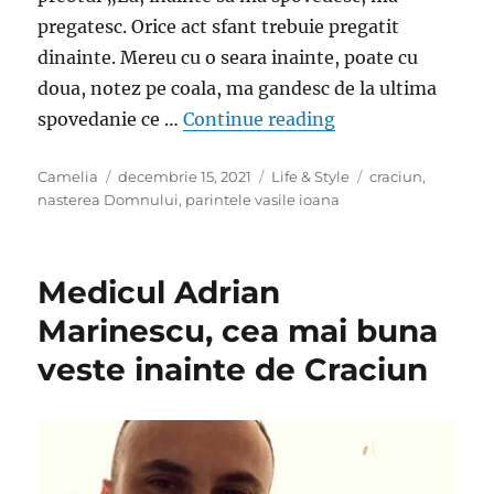
pregatesc. Orice act sfant trebuie pregatit
dinainte. Mereu cu o seara inainte, poate cu
doua, notez pe coala, ma gandesc de la ultima
„Parintele Vasile
spovedanie ce …
Continue reading
Author
Posted
Categories
Tags
Camelia
decembrie 15, 2021
Life & Style
craciun
,
on
nasterea Domnului
,
parintele vasile ioana
Medicul Adrian
Marinescu, cea mai buna
veste inainte de Craciun