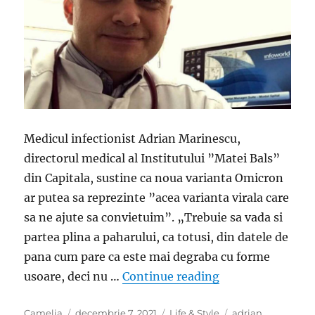
Medicul infectionist Adrian Marinescu,
directorul medical al Institutului ”Matei Bals”
din Capitala, sustine ca noua varianta Omicron
ar putea sa reprezinte ”acea varianta virala care
sa ne ajute sa convietuim”. „Trebuie sa vada si
partea plina a paharului, ca totusi, din datele de
pana cum pare ca este mai degraba cu forme
„Medicul Adrian 
usoare, deci nu …
Continue reading
Author
Posted
Categories
Tags
Camelia
decembrie 7, 2021
Life & Style
adrian