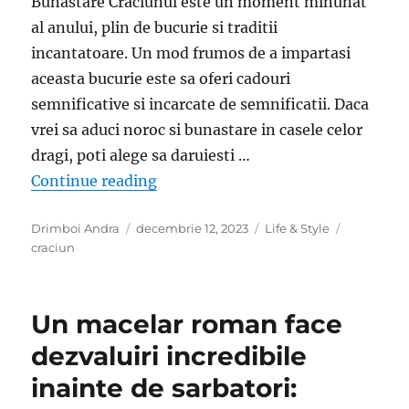
Bunastare Craciunul este un moment minunat
al anului, plin de bucurie si traditii
incantatoare. Un mod frumos de a impartasi
aceasta bucurie este sa oferi cadouri
semnificative si incarcate de semnificatii. Daca
vrei sa aduci noroc si bunastare in casele celor
dragi, poti alege sa daruiesti …
„Cele 3 Plante de Craciun care Adu
Continue reading
Author
Posted
Categories
Tags
Drimboi Andra
decembrie 12, 2023
Life & Style
on
craciun
Un macelar roman face
dezvaluiri incredibile
inainte de sarbatori: