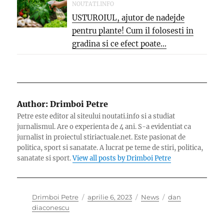
NOUTATI.INFO
USTUROIUL, ajutor de nadejde
pentru plante! Cum il folosesti in
gradina si ce efect poate...
Author:
Drimboi Petre
Petre este editor al siteului noutati.info si a studiat
jurnalismul. Are o experienta de 4 ani. S-a evidentiat ca
jurnalist in proiectul stiriactuale.net. Este pasionat de
politica, sport si sanatate. A lucrat pe teme de stiri, politica,
sanatate si sport.
View all posts by Drimboi Petre
Author
Posted
Categories
Tags
Drimboi Petre
aprilie 6, 2023
News
dan
on
diaconescu