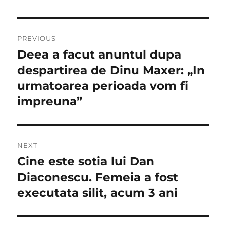
Navigare
PREVIOUS
în
Deea a facut anuntul dupa
Previous
post:
despartirea de Dinu Maxer: „In
articole
urmatoarea perioada vom fi
impreuna”
NEXT
Cine este sotia lui Dan
Next
post:
Diaconescu. Femeia a fost
executata silit, acum 3 ani