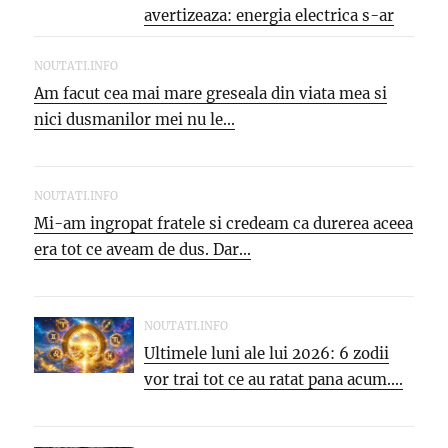
avertizeaza: energia electrica s-ar
putea SCUMPI cu...
NOUTATI.INFO
Am facut cea mai mare greseala din viata mea si
nici dusmanilor mei nu le...
NOUTATI.INFO
Mi-am ingropat fratele si credeam ca durerea aceea
era tot ce aveam de dus. Dar...
NOUTATI.INFO
Ultimele luni ale lui 2026: 6 zodii
vor trai tot ce au ratat pana acum....