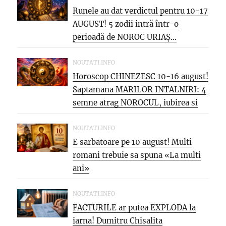
Runele au dat verdictul pentru 10-17
AUGUST! 5 zodii intră într-o
perioadă de NOROC URIAȘ...
NOUTATI.INFO
Horoscop CHINEZESC 10-16 august!
Saptamana MARILOR INTALNIRI: 4
semne atrag NOROCUL, iubirea si
oportunitatea care...
NOUTATI.INFO
E sarbatoare pe 10 august! Multi
romani trebuie sa spuna «La multi
ani»
NOUTATI.INFO
FACTURILE ar putea EXPLODA la
iarna! Dumitru Chisalita