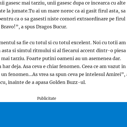
nii gasesc mai tarziu, unii gasesc dupa ce incearca cu alte
ate la jumate.Tu ai un mare noroc ca ai gasit firul asta, sa
pentru ca o sa gasesti niste comori extraordinare pe firul
! Bravo!”, a spus Dragos Bucur.
entul sa fie cu totul si cu totul excelent. Noi cu totii am
 asta si simtul ritmului si al fiecarui accent dintr-o piesa
n mai tarziu. Foarte putini oameni au un asemenea dar.
n har deja. Asa ceva e chiar fenomen. Ceea ce am vazut in
r un fenomen…As vrea sa spun ceva pe intelesul Amirei”, 
cu, inainte de a apasa Golden Buzz-ul.
Publicitate