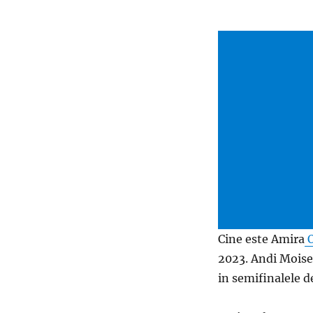
Cine este Amira
O
2023. Andi Moises
in semifinalele d