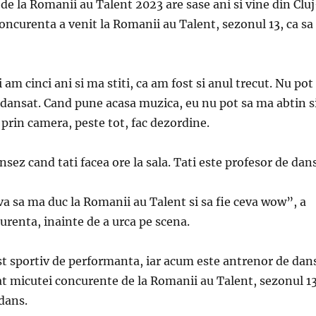
e la Romanii au Talent 2023 are sase ani si vine din Clu
ncurenta a venit la Romanii au Talent, sezonul 13, ca sa
am cinci ani si ma stiti, ca am fost si anul trecut. Nu pot
 dansat. Cand pune acasa muzica, eu nu pot sa ma abtin s
prin camera, peste tot, fac dezordine.
sez cand tati facea ore la sala. Tati este profesor de da
a sa ma duc la Romanii au Talent si sa fie ceva wow”, a
renta, inainte de a urca pe scena.
st sportiv de performanta, iar acum este antrenor de dan
at micutei concurente de la Romanii au Talent, sezonul 13
dans.