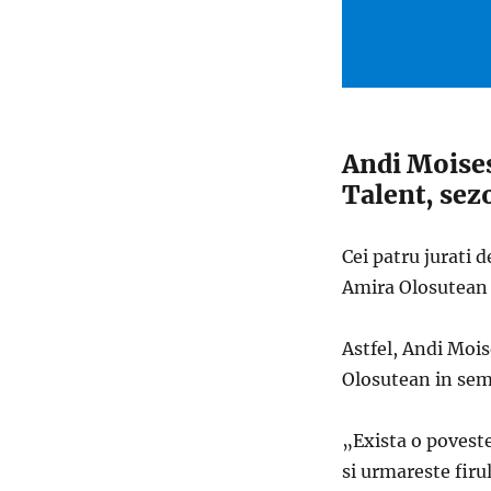
Andi Moises
Talent, sez
Cei patru jurati 
Amira Olosutean s
Astfel, Andi Mois
Olosutean in sem
„Exista o poveste
si urmareste firu