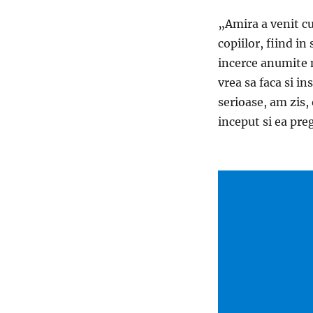
„Amira a venit cu 
copiilor, fiind in
incerce anumite m
vrea sa faca si in
serioase, am zis,
inceput si ea pre