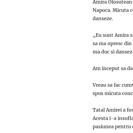
Amira Olosutean d
Napoca. Micuta co
danseze.
„Eu sunt Amira si 
sa ma opresc din
ma duc si dansez 
Am inceput sa dan
Vreau sa fac cumv
spus micuta concu
Tatal Amirei a fo
Acesta i-a insufl
pasiunea pentru 