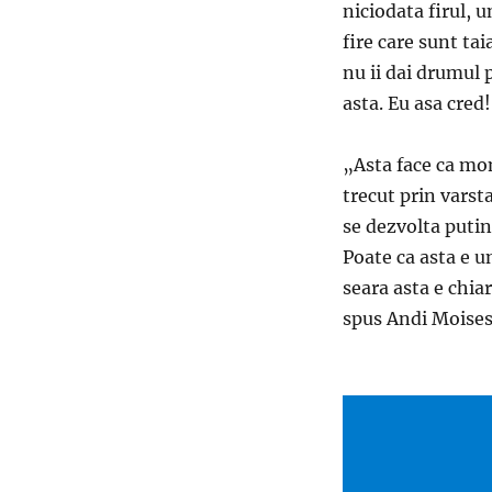
niciodata firul, u
fire care sunt tai
nu ii dai drumul 
asta. Eu asa cred
„Asta face ca mom
trecut prin varsta
se dezvolta puti
Poate ca asta e u
seara asta e chia
spus Andi Moises