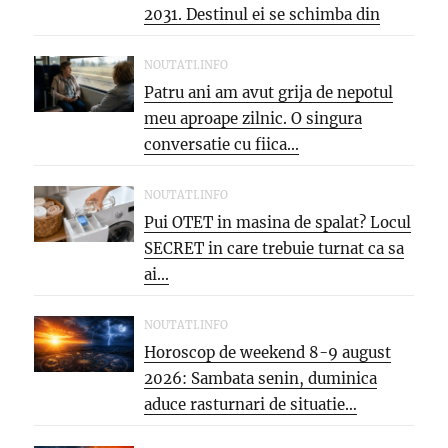
2031. Destinul ei se schimba din
temelii,...
NOUTATI.INFO
Patru ani am avut grija de nepotul
meu aproape zilnic. O singura
conversatie cu fiica...
NOUTATI.INFO
Pui OTET in masina de spalat? Locul
SECRET in care trebuie turnat ca sa
ai...
NOUTATI.INFO
Horoscop de weekend 8-9 august
2026: Sambata senin, duminica
aduce rasturnari de situatie…