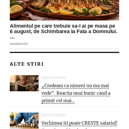
ALTE STIRI
NOUTATI.INFO
„Credeam ca nimeni nu ma mai
vede”. Reactia unui bunic cand a
primit cel mai...
NOUTATI.INFO
Vechimea iti poate CRESTE salariul!