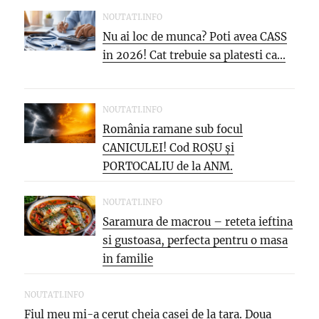
NOUTATI.INFO
Nu ai loc de munca? Poti avea CASS
in 2026! Cat trebuie sa platesti ca...
NOUTATI.INFO
România ramane sub focul
CANICULEI! Cod ROȘU și
PORTOCALIU de la ANM.
Meteorologii avertizează: vin...
NOUTATI.INFO
Saramura de macrou – reteta ieftina
si gustoasa, perfecta pentru o masa
in familie
NOUTATI.INFO
Fiul meu mi-a cerut cheia casei de la tara. Doua