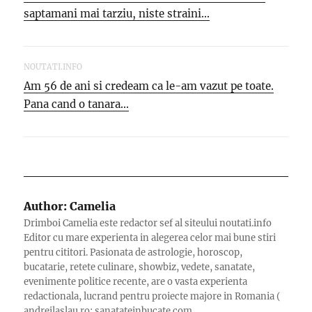
saptamani mai tarziu, niste straini...
NOUTATI.INFO
Am 56 de ani si credeam ca le-am vazut pe toate.
Pana cand o tanara...
Author:
Camelia
Drimboi Camelia este redactor sef al siteului noutati.info
Editor cu mare experienta in alegerea celor mai bune stiri
pentru cititori. Pasionata de astrologie, horoscop,
bucatarie, retete culinare, showbiz, vedete, sanatate,
evenimente politice recente, are o vasta experienta
redactionala, lucrand pentru proiecte majore in Romania (
andreilaslau.ro; sanatateinbucate.com,