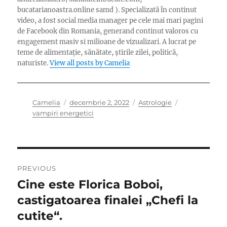
bucatarianoastra.online samd ). Specializată în continut
video, a fost social media manager pe cele mai mari pagini
de Facebook din Romania, generand continut valoros cu
engagement masiv si milioane de vizualizari. A lucrat pe
teme de alimentație, sănătate, știrile zilei, politică,
naturiste.
View all posts by Camelia
Author
Posted
Categories
Tags
Camelia
decembrie 2, 2022
Astrologie
on
vampiri energetici
Navigare
PREVIOUS
în
Cine este Florica Boboi,
Previous
post:
castigatoarea finalei „Chefi la
articole
cutite“.