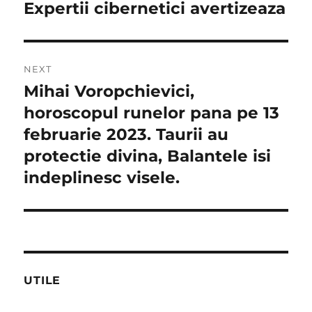
post:
Expertii cibernetici avertizeaza
articole
NEXT
Mihai Voropchievici,
Next
post:
horoscopul runelor pana pe 13
februarie 2023. Taurii au
protectie divina, Balantele isi
indeplinesc visele.
UTILE