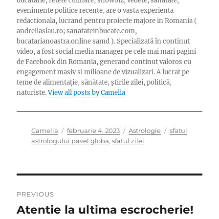
bucatarie, retete culinare, showbiz, vedete, sanatate,
evenimente politice recente, are o vasta experienta
redactionala, lucrand pentru proiecte majore in Romania (
andreilaslau.ro; sanatateinbucate.com,
bucatarianoastra.online samd ). Specializată în continut
video, a fost social media manager pe cele mai mari pagini
de Facebook din Romania, generand continut valoros cu
engagement masiv si milioane de vizualizari. A lucrat pe
teme de alimentație, sănătate, știrile zilei, politică,
naturiste.
View all posts by Camelia
Author
Posted
Categories
Tags
Camelia
februarie 4, 2023
Astrologie
sfatul
on
astrologului pavel globa
,
sfatul zilei
Navigare
PREVIOUS
în
Atentie la ultima escrocherie!
Previous