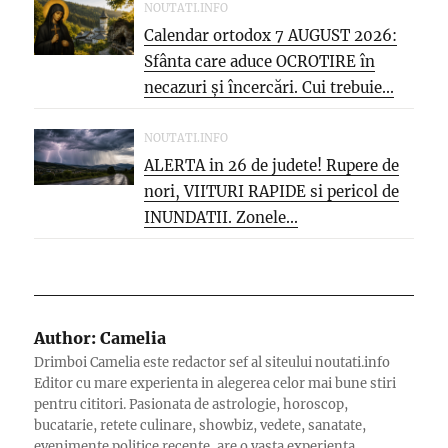
NOUTATI.INFO
Calendar ortodox 7 AUGUST 2026:
Sfânta care aduce OCROTIRE în
necazuri și încercări. Cui trebuie...
NOUTATI.INFO
ALERTA in 26 de judete! Rupere de
nori, VIITURI RAPIDE si pericol de
INUNDATII. Zonele...
Author:
Camelia
Drimboi Camelia este redactor sef al siteului noutati.info
Editor cu mare experienta in alegerea celor mai bune stiri
pentru cititori. Pasionata de astrologie, horoscop,
bucatarie, retete culinare, showbiz, vedete, sanatate,
evenimente politice recente, are o vasta experienta