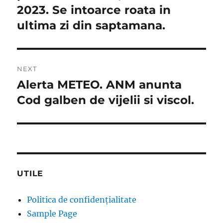
2023. Se intoarce roata in
ultima zi din saptamana.
NEXT
Alerta METEO. ANM anunta
Next
post:
Cod galben de vijelii si viscol.
UTILE
Politica de confidențialitate
Sample Page