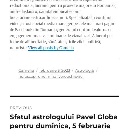
redactionala, lucrand pentru proiecte majore in Romania (
andreilaslau.ro; sanatateinbucate.com,
bucatarianoastra.online samd ). Specializată în continut
video, a fost social media manager pe cele mai mari pagini
de Facebook din Romania, generand continut valoros cu
engagement masiv si milioane de vizualizari. A lucrat pe
teme de alimentație, sănătate, știrile zilei, politică,
naturiste.
View all posts by Camelia
Author
Posted
Categories
Tags
Camelia
februarie 5, 2023
Astrologie
on
horoscop rune mihai voropchievici
Navigare
PREVIOUS
în
Sfatul astrologului Pavel Globa
Previous
post:
pentru duminica, 5 februarie
articole