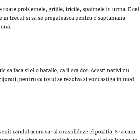
 toate problemele, grijile, fricile, spaimele in urma. E cel
se in trecut si sa se pregateasca pentru o saptamana
buna.
e sa faca si el o batalie, ca ii era dor. Acesti nativi nu
rijorati, pentru ca totul se rezolva si vor castiga in mod
venit randul acum sa-si consolideze el pozitia. S-a cam