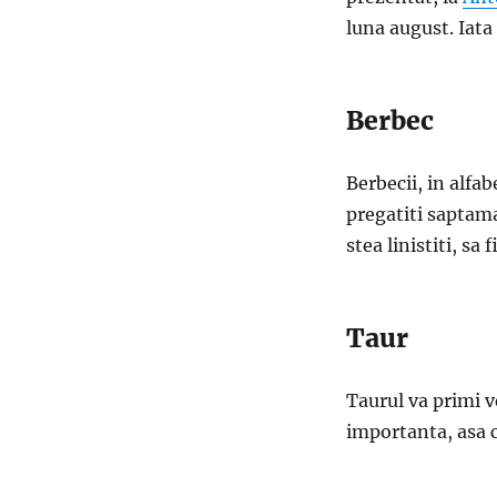
luna august. Iata 
Berbec
Berbecii, in alfab
pregatiti saptama
stea linistiti, sa
Taur
Taurul va primi v
importanta, asa c