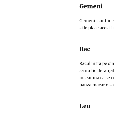
Gemeni
Gemenii sunt in 
si le place acest l
Rac
Racul intra pe si
sa nu fie deranja
inseamna ca se r
pauza macar o s
Leu