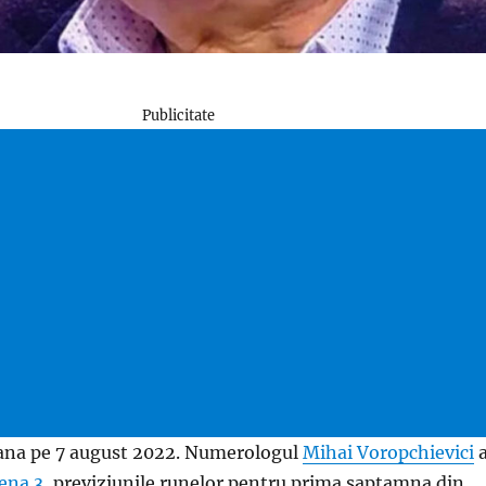
Publicitate
ana pe 7 august 2022. Numerologul
Mihai Voropchievici
ena 3
, previziunile runelor pentru prima saptamna din