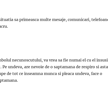
situatia sa primeasca multe mesaje, comunicari, telefoan
ucru.
mbolul necunoscutului, va vrea sa fie numai el cu el insusi
t. Pe undeva, are nevoie de o saptamana de respiro si asta
upe de tot ce inseamna munca si pleaca undeva, face o
aptamana.