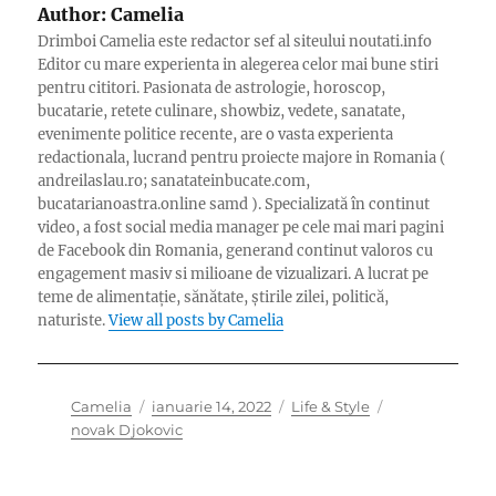
Author:
Camelia
Drimboi Camelia este redactor sef al siteului noutati.info
Editor cu mare experienta in alegerea celor mai bune stiri
pentru cititori. Pasionata de astrologie, horoscop,
bucatarie, retete culinare, showbiz, vedete, sanatate,
evenimente politice recente, are o vasta experienta
redactionala, lucrand pentru proiecte majore in Romania (
andreilaslau.ro; sanatateinbucate.com,
bucatarianoastra.online samd ). Specializată în continut
video, a fost social media manager pe cele mai mari pagini
de Facebook din Romania, generand continut valoros cu
engagement masiv si milioane de vizualizari. A lucrat pe
teme de alimentație, sănătate, știrile zilei, politică,
naturiste.
View all posts by Camelia
Author
Posted
Categories
Tags
Camelia
ianuarie 14, 2022
Life & Style
on
novak Djokovic