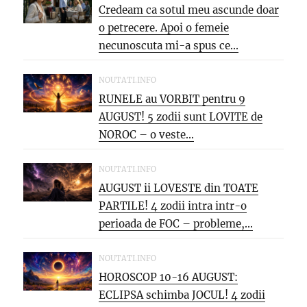
Credeam ca sotul meu ascunde doar
o petrecere. Apoi o femeie
necunoscuta mi-a spus ce...
NOUTATI.INFO
RUNELE au VORBIT pentru 9
AUGUST! 5 zodii sunt LOVITE de
NOROC – o veste...
NOUTATI.INFO
AUGUST ii LOVESTE din TOATE
PARTILE! 4 zodii intra intr-o
perioada de FOC – probleme,...
NOUTATI.INFO
HOROSCOP 10-16 AUGUST:
ECLIPSA schimba JOCUL! 4 zodii