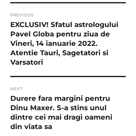
Navigare
PREVIOUS
în
EXCLUSIV! Sfatul astrologului
Previous
post:
Pavel Globa pentru ziua de
articole
Vineri, 14 ianuarie 2022.
Atentie Tauri, Sagetatori si
Varsatori
NEXT
Durere fara margini pentru
Next
post:
Dinu Maxer. S-a stins unul
dintre cei mai dragi oameni
din viata sa