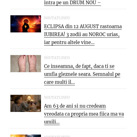
intra pe un DRUM NOU –
oportunitati...
NOUTATI.INFO
ECLIPSA din 12 AUGUST rastoarna
IUBIREA! 3 zodii au NOROC urias,
iar pentru altele vine...
NOUTATI.INFO
Ce inseamna, de fapt, daca ti se
umfla gleznele seara. Semnalul pe
care multi il...
NOUTATI.INFO
Am 63 de ani si nu credeam
vreodata ca propria mea fiica ma va
umili...