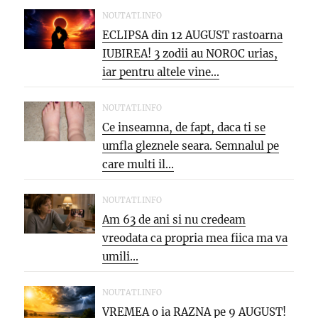
NOUTATI.INFO
ECLIPSA din 12 AUGUST rastoarna
IUBIREA! 3 zodii au NOROC urias,
iar pentru altele vine...
NOUTATI.INFO
Ce inseamna, de fapt, daca ti se
umfla gleznele seara. Semnalul pe
care multi il...
NOUTATI.INFO
Am 63 de ani si nu credeam
vreodata ca propria mea fiica ma va
umili...
NOUTATI.INFO
VREMEA o ia RAZNA pe 9 AUGUST!