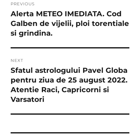
PREVIOUS
în
Alerta METEO IMEDIATA. Cod
Previous
post:
Galben de vijelii, ploi torentiale
articole
si grindina.
NEXT
Sfatul astrologului Pavel Globa
Next
post:
pentru ziua de 25 august 2022.
Atentie Raci, Capricorni si
Varsatori