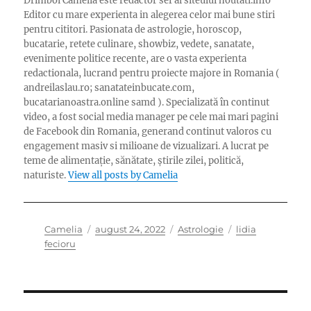
Drimboi Camelia este redactor sef al siteului noutati.info
Editor cu mare experienta in alegerea celor mai bune stiri
pentru cititori. Pasionata de astrologie, horoscop,
bucatarie, retete culinare, showbiz, vedete, sanatate,
evenimente politice recente, are o vasta experienta
redactionala, lucrand pentru proiecte majore in Romania (
andreilaslau.ro; sanatateinbucate.com,
bucatarianoastra.online samd ). Specializată în continut
video, a fost social media manager pe cele mai mari pagini
de Facebook din Romania, generand continut valoros cu
engagement masiv si milioane de vizualizari. A lucrat pe
teme de alimentație, sănătate, știrile zilei, politică,
naturiste.
View all posts by Camelia
Author
Posted
Categories
Tags
Camelia
august 24, 2022
Astrologie
lidia
on
fecioru
Navigare