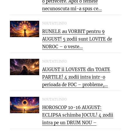
o petrecere. Apoi o femeie
necunoscuta mi-a spus ce...
NOUTATI.INFO
RUNELE au VORBIT pentru 9
AUGUST! 5 zodii sunt LOVITE de
NOROC – o veste...
NOUTATI.INFO
AUGUST ii LOVESTE din TOATE
PARTILE! 4 zodii intra intr-o
perioada de FOC – probleme,...
NOUTATI.INFO
HOROSCOP 10-16 AUGUST:
ECLIPSA schimba JOCUL! 4 zodii
intra pe un DRUM NOU –
oportunitati...