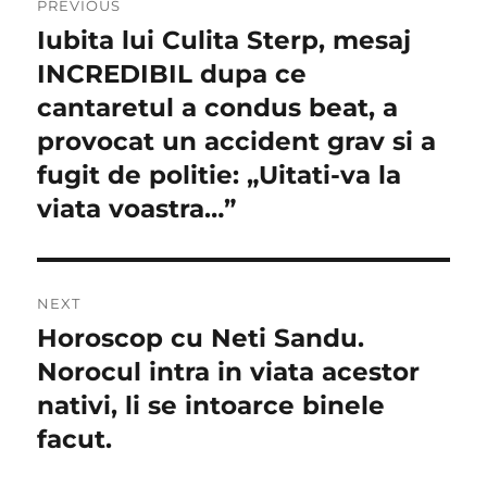
PREVIOUS
în
Iubita lui Culita Sterp, mesaj
Previous
post:
INCREDIBIL dupa ce
articole
cantaretul a condus beat, a
provocat un accident grav si a
fugit de politie: „Uitati-va la
viata voastra…”
NEXT
Horoscop cu Neti Sandu.
Next
post:
Norocul intra in viata acestor
nativi, li se intoarce binele
facut.