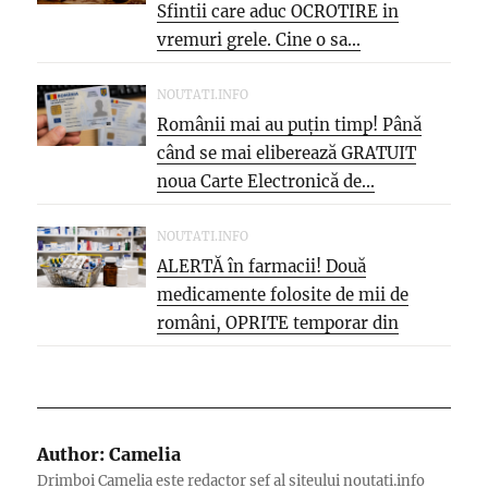
Sfintii care aduc OCROTIRE in
vremuri grele. Cine o sa...
NOUTATI.INFO
Românii mai au puțin timp! Până
când se mai eliberează GRATUIT
noua Carte Electronică de...
NOUTATI.INFO
ALERTĂ în farmacii! Două
medicamente folosite de mii de
români, OPRITE temporar din
vânzare. Motivul...
Author:
Camelia
Drimboi Camelia este redactor sef al siteului noutati.info