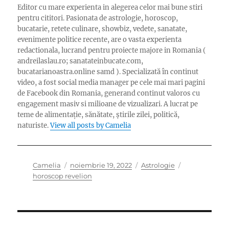
Editor cu mare experienta in alegerea celor mai bune stiri
pentru cititori. Pasionata de astrologie, horoscop,
bucatarie, retete culinare, showbiz, vedete, sanatate,
evenimente politice recente, are o vasta experienta
redactionala, lucrand pentru proiecte majore in Romania (
andreilaslau.ro; sanatateinbucate.com,
bucatarianoastra.online samd ). Specializată în continut
video, a fost social media manager pe cele mai mari pagini
de Facebook din Romania, generand continut valoros cu
engagement masiv si milioane de vizualizari. A lucrat pe
teme de alimentație, sănătate, știrile zilei, politică,
naturiste.
View all posts by Camelia
Author
Posted
Categories
Tags
Camelia
noiembrie 19, 2022
Astrologie
on
horoscop revelion
Navigare