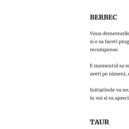
BERBEC
Voua demersurile 
si o sa faceti pr
recompense.
E momentul sa rep
aveti pe nimeni, c
Initiativele va r
in voi si va aprec
TAUR