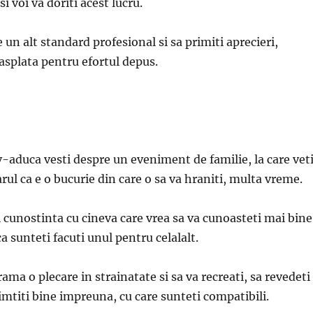
 voi va doriti acest lucru.
 un alt standard profesional si sa primiti aprecieri,
asplata pentru efortul depus.
 v-aduca vesti despre un eveniment de familie, la care vet
rul ca e o bucurie din care o sa va hraniti, multa vreme.
i cunostinta cu cineva care vrea sa va cunoasteti mai bine
a sunteti facuti unul pentru celalalt.
ama o plecare in strainatate si sa va recreati, sa revedeti
imtiti bine impreuna, cu care sunteti compatibili.