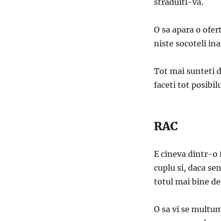
straduiti-va.
O sa apara o ofer
niste socoteli ina
Tot mai sunteti d
faceti tot posibil
RAC
E cineva dintr-o f
cuplu si, daca sen
totul mai bine de
O sa vi se multu