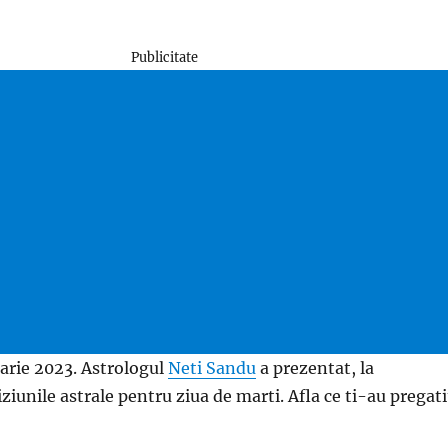
Publicitate
arie 2023. Astrologul
Neti Sandu
a prezentat, la
iziunile astrale pentru ziua de marti. Afla ce ti-au pregati