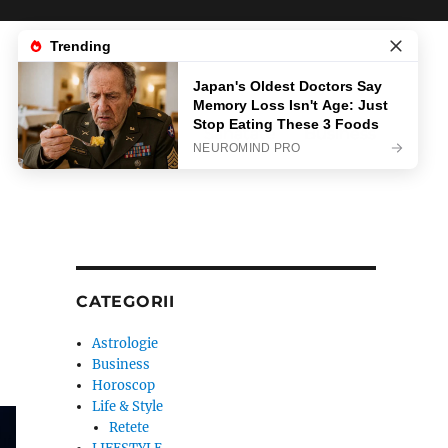
News
Life & Style
Sanatate
Business
CATEGORII
Astrologie
Business
Horoscop
Life & Style
Retete