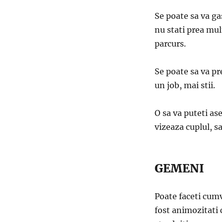
Se poate sa va gas
nu stati prea mul
parcurs.
Se poate sa va pr
un job, mai stii.
O sa va puteti ase
vizeaza cuplul, 
GEMENI
Poate faceti cumv
fost animozitati c