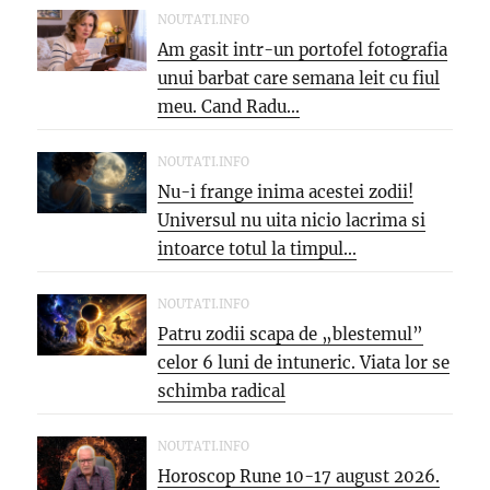
NOUTATI.INFO
Am gasit intr-un portofel fotografia
unui barbat care semana leit cu fiul
meu. Cand Radu...
NOUTATI.INFO
Nu-i frange inima acestei zodii!
Universul nu uita nicio lacrima si
intoarce totul la timpul...
NOUTATI.INFO
Patru zodii scapa de „blestemul”
celor 6 luni de intuneric. Viata lor se
schimba radical
NOUTATI.INFO
Horoscop Rune 10-17 august 2026.