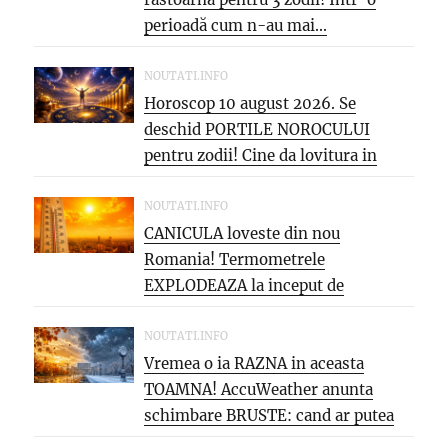
perioadă cum n-au mai...
NOUTATI.INFO
Horoscop 10 august 2026. Se
deschid PORTILE NOROCULUI
pentru zodii! Cine da lovitura in
cariera...
NOUTATI.INFO
CANICULA loveste din nou
Romania! Termometrele
EXPLODEAZA la inceput de
saptamana: aproape 40°C si
PARJOL...
NOUTATI.INFO
Vremea o ia RAZNA in aceasta
TOAMNA! AccuWeather anunta
schimbare BRUSTE: cand ar putea
veni...