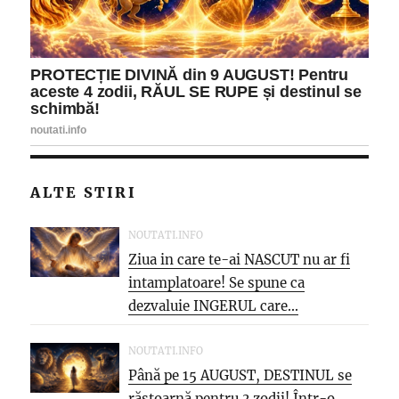
ALTE STIRI
NOUTATI.INFO
Ziua in care te-ai NASCUT nu ar fi
intamplatoare! Se spune ca
dezvaluie INGERUL care...
NOUTATI.INFO
Până pe 15 AUGUST, DESTINUL se
răstoarnă pentru 3 zodii! Într-o