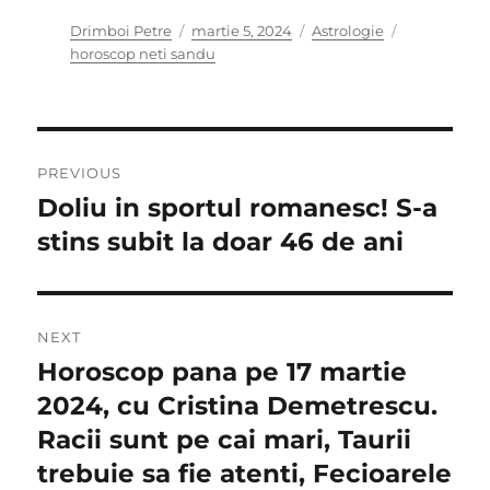
Author
Posted
Categories
Tags
Drimboi Petre
martie 5, 2024
Astrologie
on
horoscop neti sandu
Navigare
PREVIOUS
în
Doliu in sportul romanesc! S-a
Previous
post:
stins subit la doar 46 de ani
articole
NEXT
Horoscop pana pe 17 martie
Next
post:
2024, cu Cristina Demetrescu.
Racii sunt pe cai mari, Taurii
trebuie sa fie atenti, Fecioarele