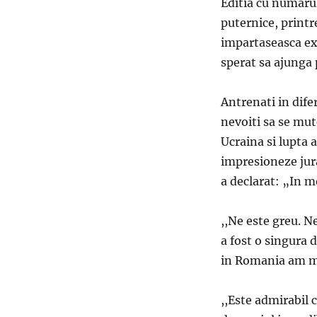
Editia cu numarul 
puternice, printre
impartaseasca exp
sperat sa ajunga 
Antrenati in difer
nevoiti sa se mute
Ucraina si lupta 
impresioneze jura
a declarat: „In 
,,Ne este greu. N
a fost o singura 
in Romania am ma
,,Este admirabil c