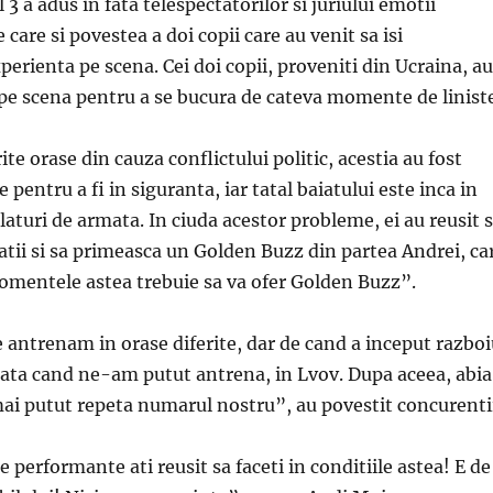
3 a adus in fata telespectatorilor si juriului emotii
 care si povestea a doi copii care au venit sa isi
erienta pe scena. Cei doi copii, proveniti din Ucraina, au
pe scena pentru a se bucura de cateva momente de liniste
ite orase din cauza conflictului politic, acestia au fost
 pentru a fi in siguranta, iar tatal baiatului este inca in
alaturi de armata. In ciuda acestor probleme, ei au reusit 
tii si sa primeasca un Golden Buzz din partea Andrei, ca
momentele astea trebuie sa va ofer Golden Buzz”.
e antrenam in orase diferite, dar de cand a inceput razboi
data cand ne-am putut antrena, in Lvov. Dupa aceea, abia
i putut repeta numarul nostru”, au povestit concurentii
e performante ati reusit sa faceti in conditiile astea! E de