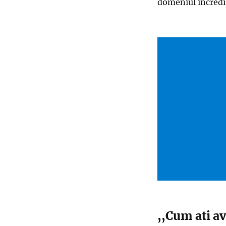
domeniul incredib
,,Cum ati a