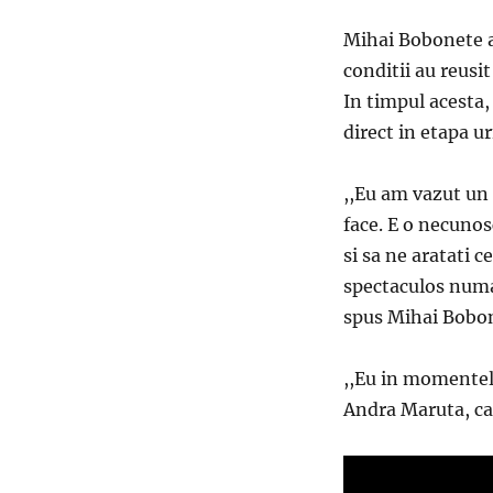
Mihai Bobonete a 
conditii au reusit
In timpul acesta,
direct in etapa u
,,Eu am vazut un
face. E o necunos
si sa ne aratati 
spectaculos numa
spus Mihai Bobo
,,Eu in momentele
Andra Maruta, car