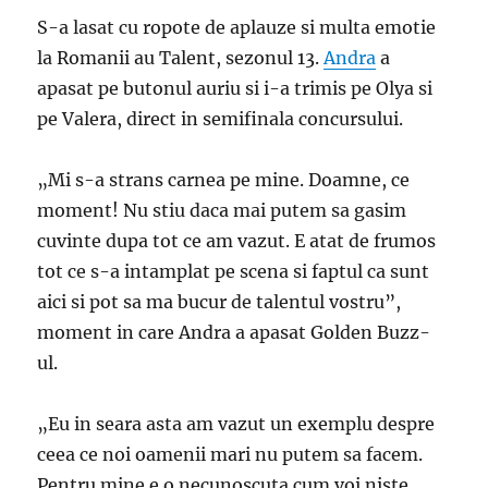
S-a lasat cu ropote de aplauze si multa emotie
la Romanii au Talent, sezonul 13.
Andra
a
apasat pe butonul auriu si i-a trimis pe Olya si
pe Valera, direct in semifinala concursului.
„Mi s-a strans carnea pe mine. Doamne, ce
moment! Nu stiu daca mai putem sa gasim
cuvinte dupa tot ce am vazut. E atat de frumos
tot ce s-a intamplat pe scena si faptul ca sunt
aici si pot sa ma bucur de talentul vostru”,
moment in care Andra a apasat Golden Buzz-
ul.
„Eu in seara asta am vazut un exemplu despre
ceea ce noi oamenii mari nu putem sa facem.
Pentru mine e o necunoscuta cum voi niste