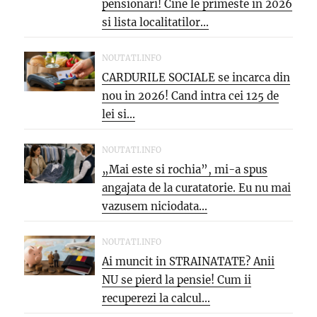
pensionari! Cine le primeste in 2026
si lista localitatilor...
NOUTATI.INFO
CARDURILE SOCIALE se incarca din
nou in 2026! Cand intra cei 125 de
lei si...
NOUTATI.INFO
„Mai este si rochia”, mi-a spus
angajata de la curatatorie. Eu nu mai
vazusem niciodata...
NOUTATI.INFO
Ai muncit in STRAINATATE? Anii
NU se pierd la pensie! Cum ii
recuperezi la calcul...