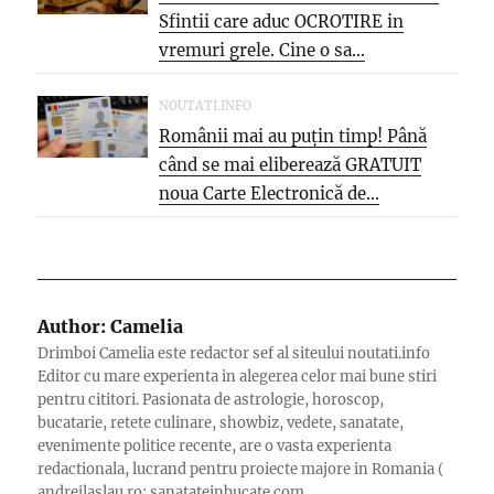
Sfintii care aduc OCROTIRE in
vremuri grele. Cine o sa...
NOUTATI.INFO
Românii mai au puțin timp! Până
când se mai eliberează GRATUIT
noua Carte Electronică de...
Author:
Camelia
Drimboi Camelia este redactor sef al siteului noutati.info
Editor cu mare experienta in alegerea celor mai bune stiri
pentru cititori. Pasionata de astrologie, horoscop,
bucatarie, retete culinare, showbiz, vedete, sanatate,
evenimente politice recente, are o vasta experienta
redactionala, lucrand pentru proiecte majore in Romania (
andreilaslau.ro; sanatateinbucate.com,