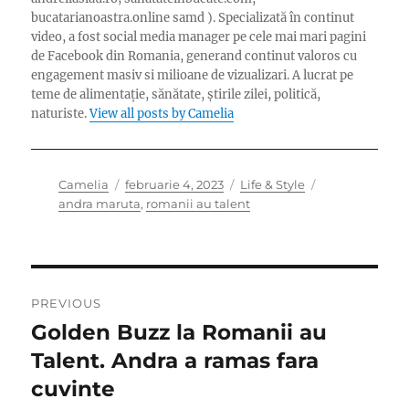
bucatarianoastra.online samd ). Specializată în continut
video, a fost social media manager pe cele mai mari pagini
de Facebook din Romania, generand continut valoros cu
engagement masiv si milioane de vizualizari. A lucrat pe
teme de alimentație, sănătate, știrile zilei, politică,
naturiste.
View all posts by Camelia
Author
Posted
Categories
Tags
Camelia
februarie 4, 2023
Life & Style
on
andra maruta
,
romanii au talent
Navigare
PREVIOUS
în
Golden Buzz la Romanii au
Previous
post:
Talent. Andra a ramas fara
articole
cuvinte