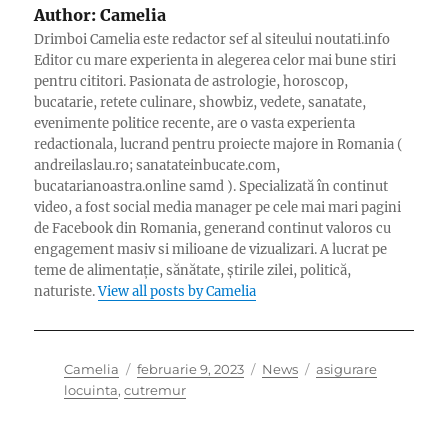
Author:
Camelia
Drimboi Camelia este redactor sef al siteului noutati.info
Editor cu mare experienta in alegerea celor mai bune stiri
pentru cititori. Pasionata de astrologie, horoscop,
bucatarie, retete culinare, showbiz, vedete, sanatate,
evenimente politice recente, are o vasta experienta
redactionala, lucrand pentru proiecte majore in Romania (
andreilaslau.ro; sanatateinbucate.com,
bucatarianoastra.online samd ). Specializată în continut
video, a fost social media manager pe cele mai mari pagini
de Facebook din Romania, generand continut valoros cu
engagement masiv si milioane de vizualizari. A lucrat pe
teme de alimentație, sănătate, știrile zilei, politică,
naturiste.
View all posts by Camelia
Author
Posted
Categories
Tags
Camelia
februarie 9, 2023
News
asigurare
on
locuinta
,
cutremur