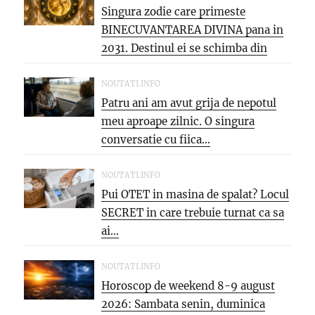
Singura zodie care primeste
BINECUVANTAREA DIVINA pana in
2031. Destinul ei se schimba din
temelii,...
NOUTATI.INFO
Patru ani am avut grija de nepotul
meu aproape zilnic. O singura
conversatie cu fiica...
NOUTATI.INFO
Pui OTET in masina de spalat? Locul
SECRET in care trebuie turnat ca sa
ai...
NOUTATI.INFO
Horoscop de weekend 8-9 august
2026: Sambata senin, duminica