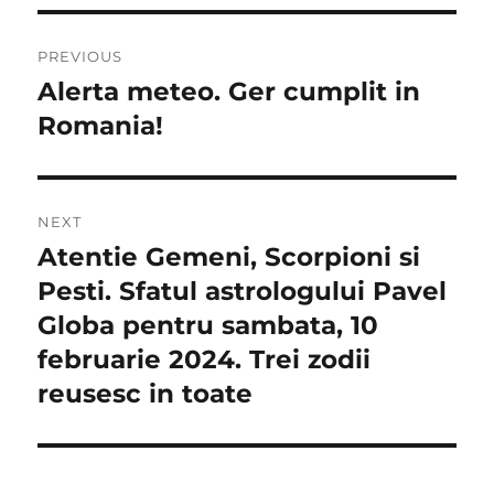
Navigare
PREVIOUS
în
Alerta meteo. Ger cumplit in
Previous
post:
Romania!
articole
NEXT
Atentie Gemeni, Scorpioni si
Next
post:
Pesti. Sfatul astrologului Pavel
Globa pentru sambata, 10
februarie 2024. Trei zodii
reusesc in toate