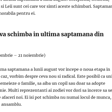
i si Leii sunt cei care vor simti aceste schimbari. Saptama
orabila pentru ei.
e va schimba in ultima saptamana din
ombrie – 21 noiembrie)
tima saptamana a lunii august vor incepe o noua etapa in
t caz, vorbim despre ceva nou si radical. Este posibil ca uni
ntemeieze o familie, sa aiba un copil sau doar sa adopte
e. Multi reprezentanti ai zodiei vor dori sa incerce sa s
e afaceri noi. Ei isi pot schimba nu numai locul de munca, 
in ansamblu.