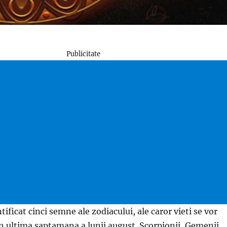
Publicitate
tificat cinci semne ale zodiacului, ale caror vieti se vor
n ultima saptamana a lunii august. Scorpionii, Gemenii,