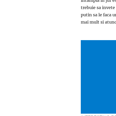
intampla in jur es
trebuie sa invete
putin sa le faca 
mai mult si atunc