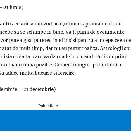
 21 iunie)
antii acestui semn zodiacal,ultima saptamana a lunii
incepe sa se schimbe in bine. Va fi plina de evenimente
 vor putea gasi puterea in ei insisi pentru a incepe ceea ce
it atat de mult timp, dar nu au putut realiza. Astrologii sp
ecizia corecta, care va da roade in curand. Unii vor primi
 si chiar o noua pozitie. Gemenii singuri pot intalni o
va aduce multa bucurie si fericire.
iembrie – 21 decembrie)
Publicitate