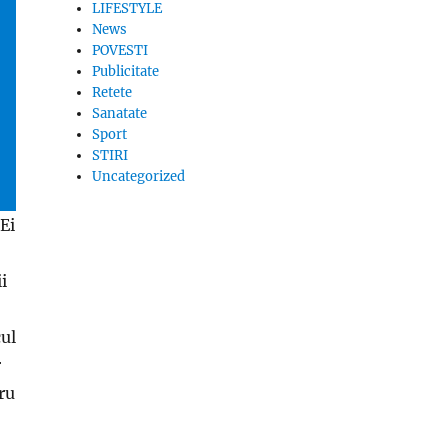
LIFESTYLE
News
POVESTI
Publicitate
Retete
Sanatate
Sport
STIRI
Uncategorized
Ei
i
cul
r
ru