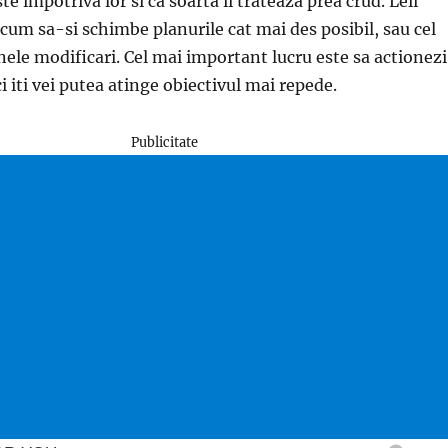
te impotriva lor si ca soarta ii trateaza prea crud. Leii
 cum sa-si schimbe planurile cat mai des posibil, sau cel
unele modificari. Cel mai important lucru este sa actionezi
i iti vei putea atinge obiectivul mai repede.
Publicitate