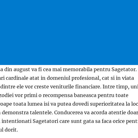
 din august va fi cea mai memorabila pentru Sagetator. 
 cardinale atat in ​​domeniul profesional, cat si in viata
dintre ele vor creste veniturile financiare. Intre timp, uni
 zodiei vor primi o recompensa baneasca pentru toate
proape toata lumea isi va putea dovedi superioritatea la lo
va demonstra talentele. Conducerea va acorda atentie doa
si intentionati Sagetatori care sunt gata sa faca orice pent
l dorit.