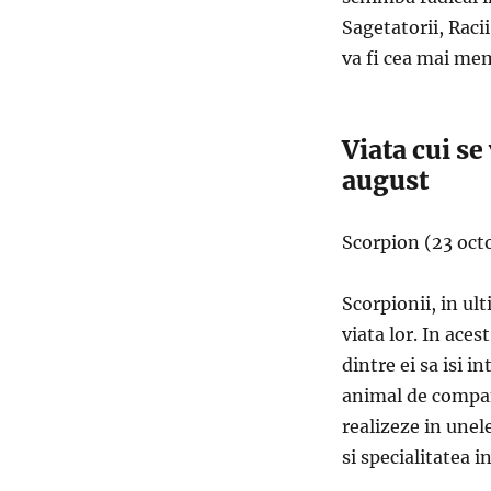
Sagetatorii, Raci
va fi cea mai mem
Viata cui s
august
Scorpion (23 oct
Scorpionii, in ul
viata lor. In aces
dintre ei sa isi i
animal de compani
realizeze in unel
si specialitatea 