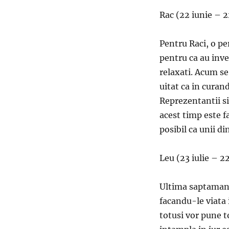
Rac (22 iunie – 2
Pentru Raci, o pe
pentru ca au inves
relaxati. Acum se
uitat ca in curand
Reprezentantii si
acest timp este f
posibil ca unii di
Leu (23 iulie – 2
Ultima saptamana
facandu-le viata 
totusi vor pune to