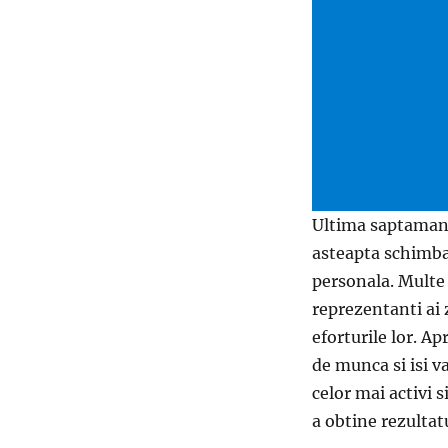
Ultima saptamana
asteapta schimbari
personala. Multe 
reprezentanti ai
eforturile lor. A
de munca si isi 
celor mai activi 
a obtine rezultatu