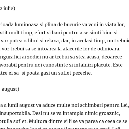
2 iulie)
rioada luminoasa si plina de bucurie va veni in viata lor,
tit mult timp, efort si bani pentru a se simti bine si
 vor putea odihni si relaxa, dar, in acelasi timp, nu trebui
 vor trebui sa se intoarca la afacerile lor de odinioara.
nguratici ai zodiei nu ar trebui sa stea acasa, deoarece
avorabil pentru noi cunostinte si intalniri placute. Este
ntre ei sa-si poata gasi un suflet pereche.
2 august)
 a lunii august va aduce multe noi schimbari pentru Lei,
insuportabila. Desi nu se va intampla nimic groaznic,
tulla suflet. Multora dintre ei li se va parea ca ceea ce se