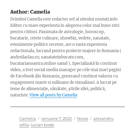
Author:
Camelia
Drimboi Camelia este redactor sef al siteului noutati.info
Editor cu mare experienta in alegerea celor mai bune stiri
pentru cititori. Pasionata de astrologie, horoscop,
bucatarie, retete culinare, showbiz, vedete, sanatate,
evenimente politice recente, are o vasta experienta
redactionala, lucrand pentru proiecte majore in Romania (
andreilaslau.ro; sanatateinbucate.com,
bucatarianoastra.online samd ). Specializată în continut
video, a fost social media manager pe cele mai mari pagini
de Facebook din Romania, generand continut valoros cu
engagement masiv si milioane de vizualizari. A lucrat pe
teme de alimentație, sănătate, știrile zilei, politică,
naturiste.
View all posts by Camelia
Author
Posted
Categories
Tags
Camelia
ianuarie 7, 2022
News
alexandru
on
rafila
,
lucian bode