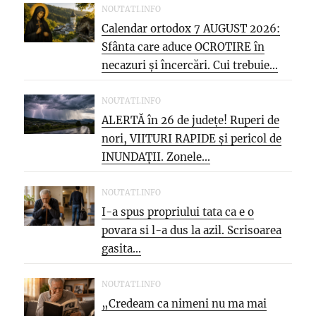
NOUTATI.INFO
Calendar ortodox 7 AUGUST 2026:
Sfânta care aduce OCROTIRE în
necazuri și încercări. Cui trebuie...
NOUTATI.INFO
ALERTĂ în 26 de județe! Ruperi de
nori, VIITURI RAPIDE și pericol de
INUNDAȚII. Zonele...
NOUTATI.INFO
I-a spus propriului tata ca e o
povara si l-a dus la azil. Scrisoarea
gasita...
NOUTATI.INFO
„Credeam ca nimeni nu ma mai