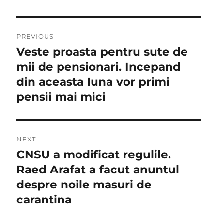
Navigare
PREVIOUS
în
Veste proasta pentru sute de
Previous
post:
mii de pensionari. Incepand
articole
din aceasta luna vor primi
pensii mai mici
NEXT
CNSU a modificat regulile.
Next
post:
Raed Arafat a facut anuntul
despre noile masuri de
carantina