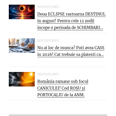
NOUTATI.INFO
Doua ECLIPSE rastoarna DESTINUL
in august! Pentru cele 12 zodii
incepe o perioada de SCHIMBARI...
NOUTATI.INFO
Nu ai loc de munca? Poti avea CASS
in 2026! Cat trebuie sa platesti ca...
NOUTATI.INFO
România ramane sub focul
CANICULEI! Cod ROȘU și
PORTOCALIU de la ANM.
Meteorologii avertizează: vin...