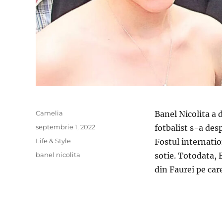
Author
Camelia
Banel Nicolita a 
Posted
septembrie 1, 2022
fotbalist s-a desp
on
Categories
Life & Style
Fostul internatio
Tags
banel nicolita
sotie. Totodata, 
din Faurei pe ca