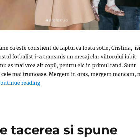
ne ca este constient de faptul ca fosta sotie, Cristina, is
ostul fotbalist i-a transmis un mesaj clar viitorului iubit.
nu as mai vrea alt copil, pentru ele in primul rand. Sunt
, cele mai frumoase. Mergem in oras, mergem mancam, 
„Banel Nicolita, mesaj dur pentru viitoru
ontinue reading
e tacerea si spune