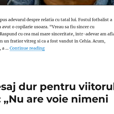
pus adevarul despre relatia cu tatal lui. Fostul fotbalist a
a avut o copilarie usoara. “Vreau sa fiu sincer cu
aspund cu cea mai mare sinceritate, intr-adevar am afl
m un fratior vitreg si ca a fost vandut in Cehia. Acum,
„Banel Nicolita, marturisiri durer
, a …
Continue reading
saj dur pentru viitoru
ii: „Nu are voie nimeni