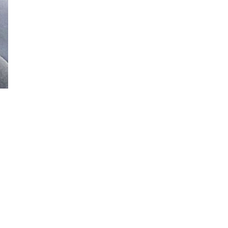
e adevarul despre divort: „Nu o femeie a fost motivul!”.”