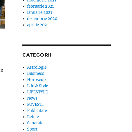
noiembrie 2021
februarie 2021
ianuarie 2021
decembrie 2020
aprilie 202
i
CATEGORII
Astrologie
ne
Business
l iubit al fostei sotii: „Nu are voie nimeni sa…””
Horoscop
Life & Style
LIFESTYLE
News
POVESTI
Publicitate
Retete
Sanatate
Sport