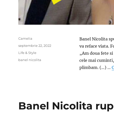
Author
Camelia
Banel Nicolita spu
Posted
septembrie 22, 2022
va reface viata. F
on
Categories
Life & Style
„Am doua fete si 
Tags
banel nicolita
cele mai cuminti
plimbam. (…) …
C
Banel Nicolita rup