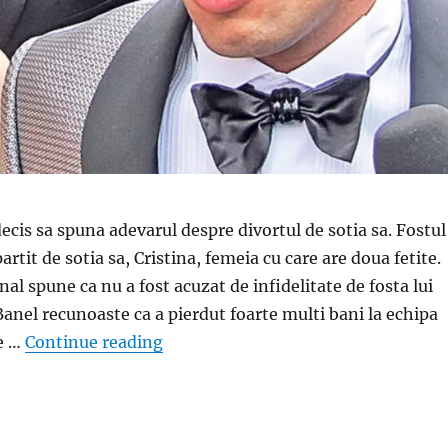
decis sa spuna adevarul despre divortul de sotia sa. Fostul
artit de sotia sa, Cristina, femeia cu care are doua fetite.
nal spune ca nu a fost acuzat de infidelitate de fosta lui
Banel recunoaste ca a pierdut foarte multi bani la echipa
„Banel Nicolita rupe tacerea si spun
re …
Continue reading