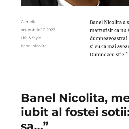
Author
Camelia
Banel Nicolita a s
Posted
octombrie 17, 2022
marturisit ca nu 
on
Categories
Life & Style
dumneavoastra! R
Tags
banel nicolita
si eu ca mai avea
Dumnezeu stie!”
Banel Nicolita, me
iubit al fostei sot
sa…”