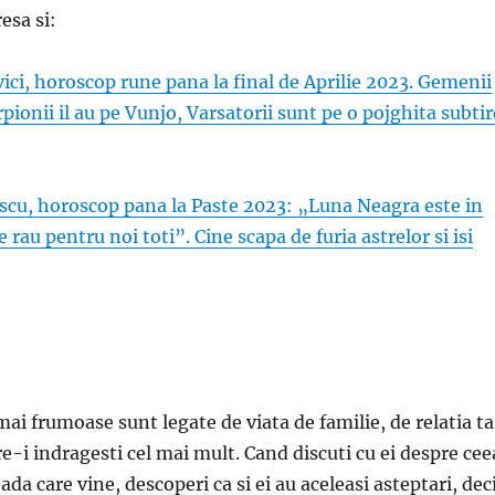
esa si:
ci, horoscop rune pana la final de Aprilie 2023. Gemenii
rpionii il au pe Vunjo, Varsatorii sunt pe o pojghita subtir
scu, horoscop pana la Paste 2023: „Luna Neagra este in
e rau pentru noi toti”. Cine scapa de furia astrelor si isi
 mai frumoase sunt legate de viata de familie, de relatia ta
e-i indragesti cel mai mult. Cand discuti cu ei despre cee
oada care vine, descoperi ca si ei au aceleasi asteptari, dec