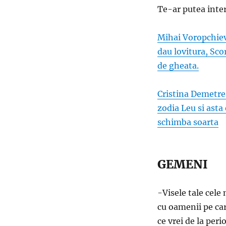
Te-ar putea inter
Mihai Voropchievi
dau lovitura, Sco
de gheata.
Cristina Demetre
zodia Leu si asta 
schimba soarta
GEMENI
-Visele tale cele
cu oamenii pe car
ce vrei de la peri