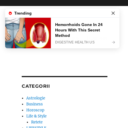
News
Life & Style
Sanatate
Business
CATEGORII
Astrologie
Business
Horoscop
Life & Style
Retete