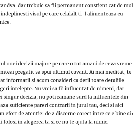
candva, dar trebuie sa fii permanent constient cat de mul
i indeplinesti visul pe care celalalt ti-l alimenteaza cu
nice.
l unei decizii majore pe care o tot amani de ceva vreme
imteai pregatit sa spui ultimul cuvant. Ai mai meditat, te
at informatii si acum consideri ca detii toate detaliile
geri intelepte. Nu vrei sa fii influentat de nimeni, dar
iei singur decizia, nu poti ramane surd la influentele din
aza suficiente pareri contrarii in jurul tau, deci si aici
n efort de atentie: de a discerne corect intre ce e bine si 
i folosi in alegerea ta si ce nu te ajuta la nimic.