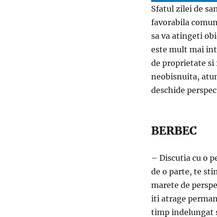
Sfatul zilei de s
favorabila comunic
sa va atingeti o
este mult mai int
de proprietate si
neobisnuita, atunc
deschide perspect
BERBEC
– Discutia cu o p
de o parte, te sti
marete de perspect
iti atrage perman
timp indelungat si