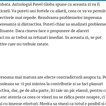
ambata. Astrologul Pavel Globa spune ca aceasta zi va fi
arii. Va puteti uni fortele cu aliatii, ceea ce va va permit
biectivele mai repede. Rezolvarea problemelor impreuna
eresanta si distractiva. Puteti chiar sa analizati probleme
 finante. Daca cineva face o propunere de afaceri
i nu ar trebui sa refuzati imediat. In aceasta zi, se pot
ive care nu trebuie ratate.
ersoana mai matura are efecte contradictorii asupra ta. P
muleaza sa-ti pui mintea la contributie si sa faci planuri
iva, dar, pe de alta parte, iti taie un pic elanul, pentru c
ent atentia ca ceea ce visezi nu se ridica peste noapte, ci 
 cu imense eforturi. Merita sa visezi ca totul e posibil si 