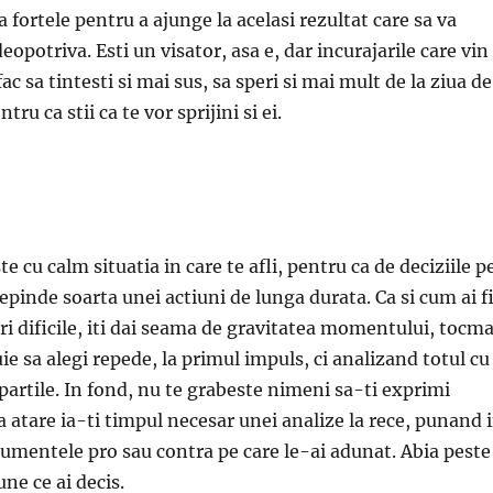
 fortele pentru a ajunge la acelasi rezultat care sa va
deopotriva. Esti un visator, asa e, dar incurajarile care vin
 fac sa tintesti si mai sus, sa speri si mai mult de la ziua de
ru ca stii ca te vor sprijini si ei.
te cu calm situatia in care te afli, pentru ca de deciziile p
depinde soarta unei actiuni de lunga durata. Ca si cum ai f
eri dificile, iti dai seama de gravitatea momentului, tocma
ie sa alegi repede, la primul impuls, ci analizand totul cu
partile. In fond, nu te grabeste nimeni sa-ti exprimi
a atare ia-ti timpul necesar unei analize la rece, punand 
umentele pro sau contra pe care le-ai adunat. Abia peste
une ce ai decis.