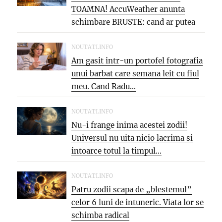
TOAMNA! AccuWeather anunta
schimbare BRUSTE: cand ar putea
veni...
NOUTATI.INFO
Am gasit intr-un portofel fotografia
unui barbat care semana leit cu fiul
meu. Cand Radu...
NOUTATI.INFO
Nu-i frange inima acestei zodii!
Universul nu uita nicio lacrima si
intoarce totul la timpul...
NOUTATI.INFO
Patru zodii scapa de „blestemul”
celor 6 luni de intuneric. Viata lor se
schimba radical