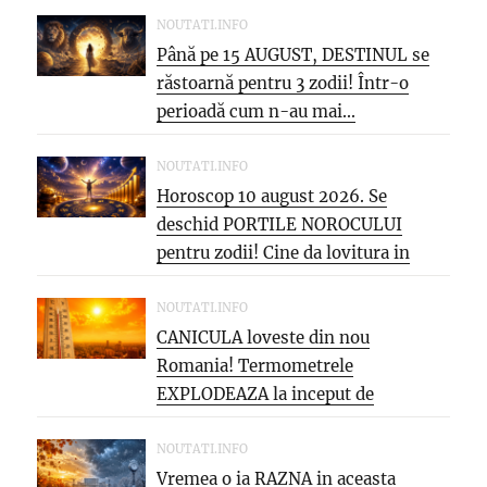
NOUTATI.INFO
Până pe 15 AUGUST, DESTINUL se
răstoarnă pentru 3 zodii! Într-o
perioadă cum n-au mai...
NOUTATI.INFO
Horoscop 10 august 2026. Se
deschid PORTILE NOROCULUI
pentru zodii! Cine da lovitura in
cariera...
NOUTATI.INFO
CANICULA loveste din nou
Romania! Termometrele
EXPLODEAZA la inceput de
saptamana: aproape 40°C si
PARJOL...
NOUTATI.INFO
Vremea o ia RAZNA in aceasta