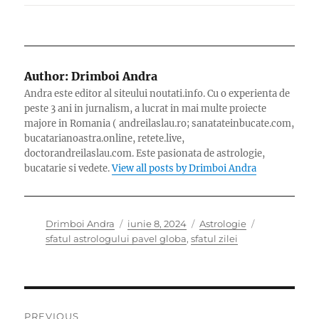
Author:
Drimboi Andra
Andra este editor al siteului noutati.info. Cu o experienta de
peste 3 ani in jurnalism, a lucrat in mai multe proiecte
majore in Romania ( andreilaslau.ro; sanatateinbucate.com,
bucatarianoastra.online, retete.live,
doctorandreilaslau.com. Este pasionata de astrologie,
bucatarie si vedete.
View all posts by Drimboi Andra
Author
Posted
Categories
Tags
Drimboi Andra
iunie 8, 2024
Astrologie
on
sfatul astrologului pavel globa
,
sfatul zilei
Navigare
PREVIOUS