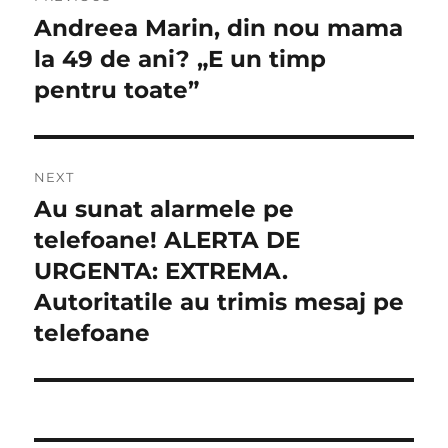
în
Andreea Marin, din nou mama
Previous
post:
la 49 de ani? „E un timp
articole
pentru toate”
NEXT
Au sunat alarmele pe
Next
post:
telefoane! ALERTA DE
URGENTA: EXTREMA.
Autoritatile au trimis mesaj pe
telefoane