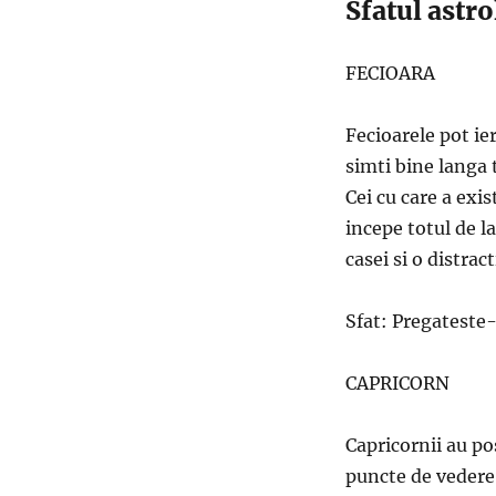
Sfatul astr
FECIOARA
Fecioarele pot ie
simti bine langa t
Cei cu care a exi
incepe totul de 
casei si o distrac
Sfat: Pregateste-
CAPRICORN
Capricornii au po
puncte de vedere 