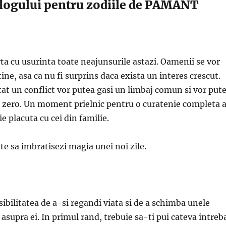
ologului pentru zodiile de PAMANT
rta cu usurinta toate neajunsurile astazi. Oamenii se vor
ine, asa ca nu fi surprins daca exista un interes crescut.
stat un conflict vor putea gasi un limbaj comun si vor put
la zero. Un moment prielnic pentru o curatenie completa 
tie placuta cu cei din familie.
te sa imbratisezi magia unei noi zile.
sibilitatea de a-si regandi viata si de a schimba unele
asupra ei. In primul rand, trebuie sa-ti pui cateva intreb