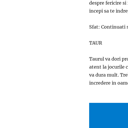
despre fericire si
incepi sa te indre
Sfat: Continuati s
TAUR
Taurul va dori pro
atent la jocurile 
va dura mult. Treb
incredere in oam