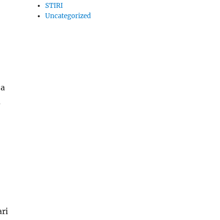
STIRI
Uncategorized
ea
a
ari