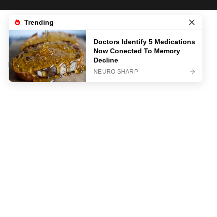
News
Life & Style
Sanatate
Business