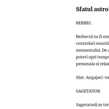
Sfatul astr
BERBEC
Berbecul va fi en
controlati emotii
momentului. De a
puteti opri temp
personala si rela
Sfat: Angajati-va
SAGETATOR
Sagetatorii ar tre