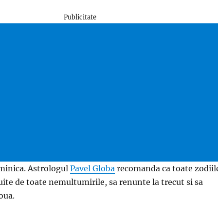
Publicitate
uminica. Astrologul
Pavel Globa
recomanda ca toate zodiil
 uite de toate nemultumirile, sa renunte la trecut si sa
oua.