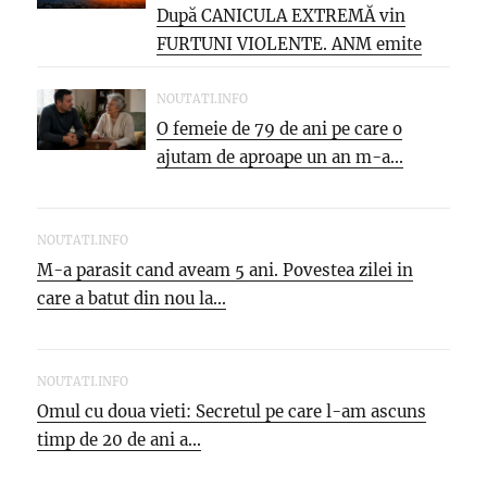
După CANICULA EXTREMĂ vin
FURTUNI VIOLENTE. ANM emite
NOI...
NOUTATI.INFO
O femeie de 79 de ani pe care o
ajutam de aproape un an m-a...
NOUTATI.INFO
M-a parasit cand aveam 5 ani. Povestea zilei in
care a batut din nou la...
NOUTATI.INFO
Omul cu doua vieti: Secretul pe care l-am ascuns
timp de 20 de ani a...