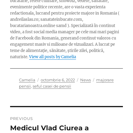
bucatarie, retete culinare, showbiz, vedete, sanatate,
evenimente politice recente, are o vasta experienta
redactionala, lucrand pentru proiecte majore in Romania (
andreilaslau.ro; sanatateinbucate.com,
bucatarianoastra.online samd ). Specializată în continut
video, a fost social media manager pe cele mai mari pagini
de Facebook din Romania, generand continut valoros cu
engagement masiv si milioane de vizualizari. A lucrat pe
teme de alimentație, sănătate, știrile zilei, politică,
naturiste.
View all posts by Camelia
Author
Posted
Categories
Tags
Camelia
octombrie 6, 2022
News
majorare
on
pensii
,
seful casei de pensii
Navigare
PREVIOUS
în
Medicul Vlad Ciurea a
Previous