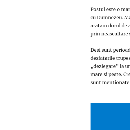
Postul este o man
cu Dumnezeu. Mai
aratam dorul de a
prin neascultare 
Desi sunt perioa
desfatarile trupes
„dezlegare” la un
mare si peste. Cr
sunt mentionate a