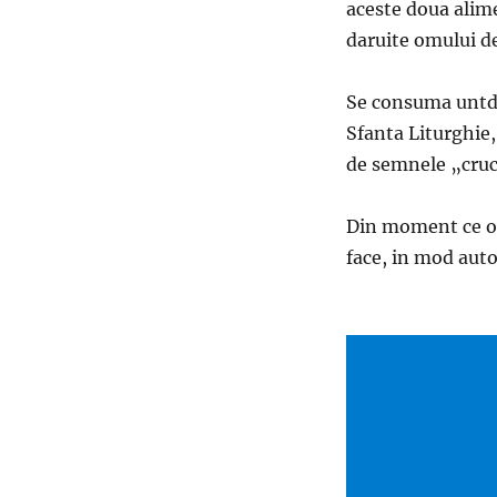
aceste doua alim
daruite omului d
Se consuma untdel
Sfanta Liturghie,
de semnele „cruc
Din moment ce ori
face, in mod auto