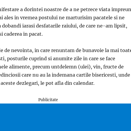
ifestare a dorintei noastre de a ne petrece viata impreu
 ales in vremea postului ne marturisim pacatele si ne
 dobandi iarasi desfatarile raiului, de care ne-am lipsit,
si caderea in pacat.
de de nevointa, in care renuntam de bunavoie la mai toat
ti, posturile cuprind si anumite zile in care se face
ele alimente, precum untdelemn (ulei), vin, fructe de
edinciosii care nu au la indemana cartile bisericesti, unde
ceste dezlegari, le pot afla din calendar.
Publicitate