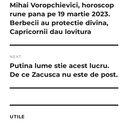
în
Mihai Voropchievici, horoscop
Previous
post:
rune pana pe 19 martie 2023.
articole
Berbecii au protectie divina,
Capricornii dau lovitura
NEXT
Putina lume stie acest lucru.
Next
post:
De ce Zacusca nu este de post.
UTILE