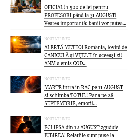
OFICIAL! 1.500 de lei pentru
PROFESORI până la 31 AUGUST!
Vestea importantă: banii vor putea...
NOUTATI.INFO
ALERTĂ METEO! România, lovită de
CANICULĂ și VIJELII în aceeași zi!
ANM a emis COD...
NOUTATI.INFO
MARTE intra in RAC pe 11 AUGUST
si schimba TOTUL! Pana pe 28
SEPTEMBRIE, emotii...
NOUTATI.INFO
ECLIPSA din 12 AUGUST zguduie
IUBIREA! Relatiile sunt puse la