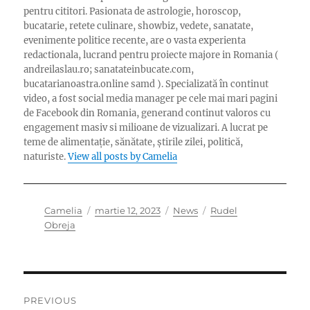
pentru cititori. Pasionata de astrologie, horoscop,
bucatarie, retete culinare, showbiz, vedete, sanatate,
evenimente politice recente, are o vasta experienta
redactionala, lucrand pentru proiecte majore in Romania (
andreilaslau.ro; sanatateinbucate.com,
bucatarianoastra.online samd ). Specializată în continut
video, a fost social media manager pe cele mai mari pagini
de Facebook din Romania, generand continut valoros cu
engagement masiv si milioane de vizualizari. A lucrat pe
teme de alimentație, sănătate, știrile zilei, politică,
naturiste.
View all posts by Camelia
Author
Posted
Categories
Tags
Camelia
martie 12, 2023
News
Rudel
on
Obreja
Navigare
PREVIOUS