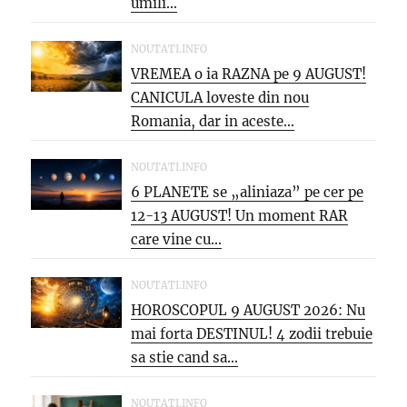
umili...
NOUTATI.INFO
VREMEA o ia RAZNA pe 9 AUGUST!
CANICULA loveste din nou
Romania, dar in aceste...
NOUTATI.INFO
6 PLANETE se „aliniaza” pe cer pe
12-13 AUGUST! Un moment RAR
care vine cu...
NOUTATI.INFO
HOROSCOPUL 9 AUGUST 2026: Nu
mai forta DESTINUL! 4 zodii trebuie
sa stie cand sa...
NOUTATI.INFO