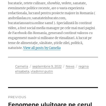
bucatarie, retete culinare, showbiz, vedete, sanatate,
evenimente politice recente, are o vasta experienta
redactionala, lucrand pentru proiecte majore in Romania (
andreilaslau.ro; sanatateinbucate.com,
bucatarianoastra.online samd ). Specializată în continut
video, a fost social media manager pe cele mai mari pagini
de Facebook din Romania, generand continut valoros cu
engagement masiv si milioane de vizualizari. A lucrat pe
teme de alimentație, sănătate, știrile zilei, politică,
naturiste.
View all posts by Camelia
Author
Posted
Categories
Tags
Camelia
septembrie 9, 2022
News
regina
on
elisabeta
,
vladimir putin
Navigare
PREVIOUS
în
Fenomene uluitoare pe cerul
Previous