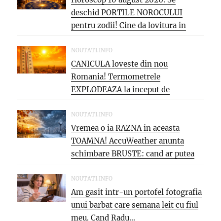
deschid PORTILE NOROCULUI
pentru zodii! Cine da lovitura in
cariera...
NOUTATI.INFO
CANICULA loveste din nou
Romania! Termometrele
EXPLODEAZA la inceput de
saptamana: aproape 40°C si
PARJOL...
NOUTATI.INFO
Vremea o ia RAZNA in aceasta
TOAMNA! AccuWeather anunta
schimbare BRUSTE: cand ar putea
veni...
NOUTATI.INFO
Am gasit intr-un portofel fotografia
unui barbat care semana leit cu fiul
meu. Cand Radu...