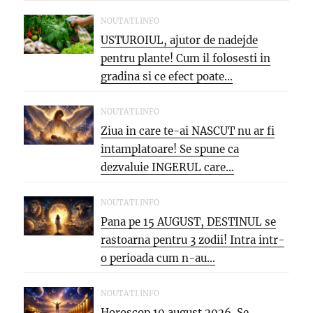
NOUTATI.INFO
USTUROIUL, ajutor de nadejde
pentru plante! Cum il folosesti in
gradina si ce efect poate...
NOUTATI.INFO
Ziua in care te-ai NASCUT nu ar fi
intamplatoare! Se spune ca
dezvaluie INGERUL care...
NOUTATI.INFO
Pana pe 15 AUGUST, DESTINUL se
rastoarna pentru 3 zodii! Intra intr-
o perioada cum n-au...
NOUTATI.INFO
Horoscop 10 august 2026. Se