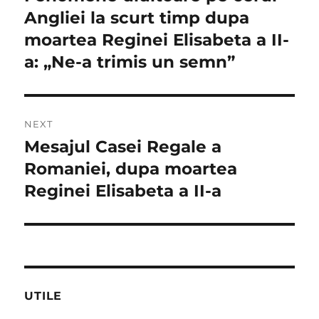
post:
Angliei la scurt timp dupa
articole
moartea Reginei Elisabeta a II-
a: „Ne-a trimis un semn”
NEXT
Mesajul Casei Regale a
Next
post:
Romaniei, dupa moartea
Reginei Elisabeta a II-a
UTILE