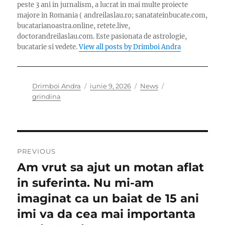
peste 3 ani in jurnalism, a lucrat in mai multe proiecte
majore in Romania ( andreilaslau.ro; sanatateinbucate.com,
bucatarianoastra.online, retete.live,
doctorandreilaslau.com. Este pasionata de astrologie,
bucatarie si vedete.
View all posts by Drimboi Andra
Author
Posted
Categories
Tags
Drimboi Andra
iunie 9, 2026
News
on
grindina
Navigare
PREVIOUS
în
Am vrut sa ajut un motan aflat
Previous
post:
in suferinta. Nu mi-am
articole
imaginat ca un baiat de 15 ani
imi va da cea mai importanta