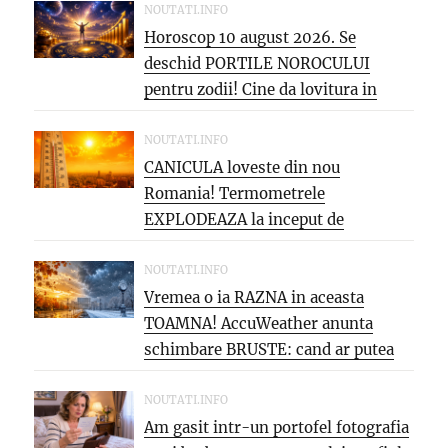
NOUTATI.INFO
Horoscop 10 august 2026. Se
deschid PORTILE NOROCULUI
pentru zodii! Cine da lovitura in
cariera...
NOUTATI.INFO
CANICULA loveste din nou
Romania! Termometrele
EXPLODEAZA la inceput de
saptamana: aproape 40°C si
PARJOL...
NOUTATI.INFO
Vremea o ia RAZNA in aceasta
TOAMNA! AccuWeather anunta
schimbare BRUSTE: cand ar putea
veni...
NOUTATI.INFO
Am gasit intr-un portofel fotografia