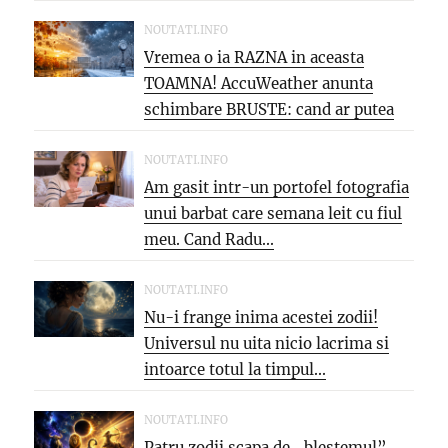
saptamana: aproape 40°C si
PARJOL...
NOUTATI.INFO
Vremea o ia RAZNA in aceasta
TOAMNA! AccuWeather anunta
schimbare BRUSTE: cand ar putea
veni...
NOUTATI.INFO
Am gasit intr-un portofel fotografia
unui barbat care semana leit cu fiul
meu. Cand Radu...
NOUTATI.INFO
Nu-i frange inima acestei zodii!
Universul nu uita nicio lacrima si
intoarce totul la timpul...
NOUTATI.INFO
Patru zodii scapa de „blestemul”