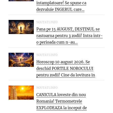
intamplatoare! Se spune ca
dezvaluie INGERUL care...
NOUTATI.INFO
Pana pe 15 AUGUST, DESTINUL se
rastoarna pentru 3 zodii! Intra intr-
o perioada cum n-au...
NOUTATI.INFO
Horoscop 10 august 2026. Se
deschid PORTILE NOROCULUI
pentru zodii! Cine da lovitura in
cariera...
NOUTATI.INFO
CANICULA loveste din nou
Romania! Termometrele
EXPLODEAZA la inceput de