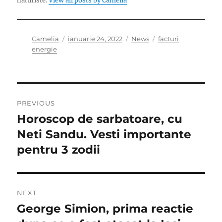
naturiste.
View all posts by Camelia
Author
Posted
Categories
Tags
Camelia
ianuarie 24, 2022
News
facturi
on
energie
Navigare
PREVIOUS
în
Horoscop de sarbatoare, cu
Previous
post:
Neti Sandu. Vesti importante
articole
pentru 3 zodii
NEXT
George Simion, prima reactie
Next
post: