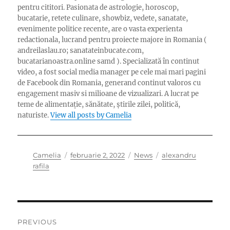
pentru cititori. Pasionata de astrologie, horoscop,
bucatarie, retete culinare, showbiz, vedete, sanatate,
evenimente politice recente, are o vasta experienta
redactionala, lucrand pentru proiecte majore in Romania (
andreilaslau.ro; sanatateinbucate.com,
bucatarianoastra.online samd ). Specializată în continut
video, a fost social media manager pe cele mai mari pagini
de Facebook din Romania, generand continut valoros cu
engagement masiv si milioane de vizualizari. A lucrat pe
teme de alimentație, sănătate, știrile zilei, politică,
naturiste.
View all posts by Camelia
Author
Posted
Categories
Tags
Camelia
februarie 2, 2022
News
alexandru
on
rafila
Navigare
PREVIOUS