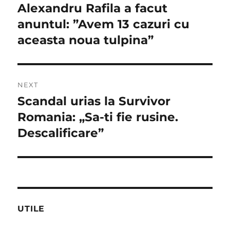
în
Alexandru Rafila a facut
Previous
post:
anuntul: ”Avem 13 cazuri cu
articole
aceasta noua tulpina”
NEXT
Scandal urias la Survivor
Next
post:
Romania: „Sa-ti fie rusine.
Descalificare”
UTILE