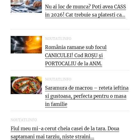
Nu ai loc de munca? Poti avea CASS
in 2026! Cat trebuie sa platesti ca...
NOUTATI.INFO
România ramane sub focul
CANICULEI! Cod ROȘU și
PORTOCALIU de la ANM.
Meteorologii avertizează: vin...
NOUTATI.INFO
Saramura de macrou – reteta ieftina
si gustoasa, perfecta pentru o masa
in familie
NOUTATI.INFO
Fiul meu mi-a cerut cheia casei de la tara. Doua
saptamani mai tarziu, niste straini...