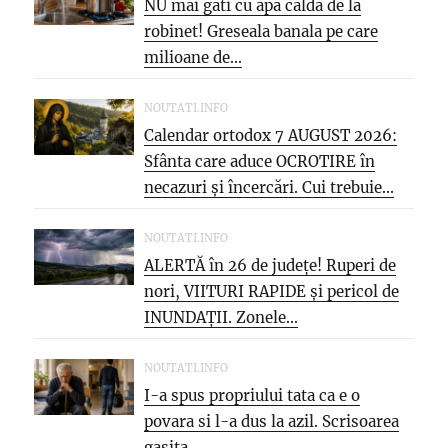
NU mai gati cu apa calda de la
robinet! Greseala banala pe care
milioane de...
NOUTATI.INFO
Calendar ortodox 7 AUGUST 2026:
Sfânta care aduce OCROTIRE în
necazuri și încercări. Cui trebuie...
NOUTATI.INFO
ALERTĂ în 26 de județe! Ruperi de
nori, VIITURI RAPIDE și pericol de
INUNDAȚII. Zonele...
NOUTATI.INFO
I-a spus propriului tata ca e o
povara si l-a dus la azil. Scrisoarea
gasita...