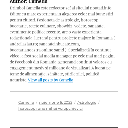
Author:
Camelia
Drimboi Camelia este redactor sef al siteului noutati.info
Editor cu mare experienta in alegerea celor mai bune stiri
pentru cititori. Pasionata de astrologie, horoscop,
bucatarie, retete culinare, showbiz, vedete, sanatate,
evenimente politice recente, are o vasta experienta
redactionala, lucrand pentru proiecte majore in Romania (
andreilaslau.ro; sanatateinbucate.com,
bucatarianoastra.online samd ). Specializată în continut
video, a fost social media manager pe cele mai mari pagini
de Facebook din Romania, generand continut valoros cu
engagement masiv si milioane de vizualizari. A lucrat pe
teme de alimentație, sănătate, știrile zilei, politică,
naturiste.
View all posts by Camelia
Author
Posted
Categories
Tags
Camelia
noiembrie 6, 2022
Astrologie
on
horoscop rune mihai voropchievici