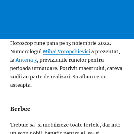
Horoscop rune pana pe 13 noiembrie 2022.
Numerologul
Mihai Voropchievici
a prezentat,
la
Antena 3
, previziunile runelor pentru
perioada urmatoare. Potrivit maestrului, cateva
zodii au parte de realizari. Sa aflam ce ne
asteapta.
Berbec
Trebuie sa-si mobilizeze toate fortele, dar intr-
un scop nobil, benefic pentru ei, sa-si