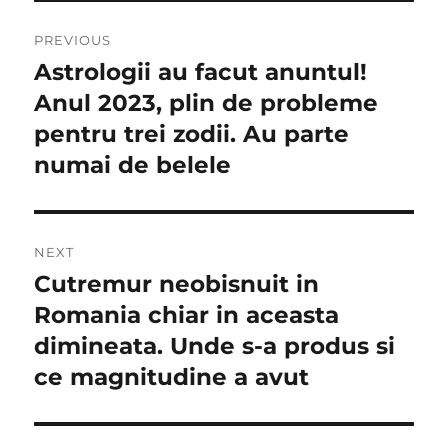
Navigare
PREVIOUS
în
Astrologii au facut anuntul!
Previous
post:
Anul 2023, plin de probleme
articole
pentru trei zodii. Au parte
numai de belele
NEXT
Cutremur neobisnuit in
Next
post:
Romania chiar in aceasta
dimineata. Unde s-a produs si
ce magnitudine a avut