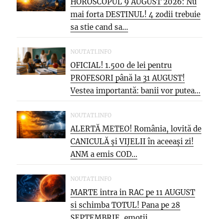
HOROSCOPUL 9 AUGUST 2026: Nu
mai forta DESTINUL! 4 zodii trebuie
sa stie cand sa...
NOUTATI.INFO
OFICIAL! 1.500 de lei pentru
PROFESORI până la 31 AUGUST!
Vestea importantă: banii vor putea...
NOUTATI.INFO
ALERTĂ METEO! România, lovită de
CANICULĂ și VIJELII în aceeași zi!
ANM a emis COD...
NOUTATI.INFO
MARTE intra in RAC pe 11 AUGUST
si schimba TOTUL! Pana pe 28
SEPTEMBRIE, emotii...