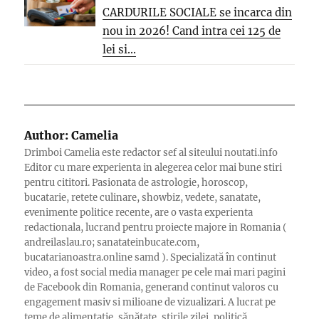
CARDURILE SOCIALE se incarca din
nou in 2026! Cand intra cei 125 de
lei si...
Author:
Camelia
Drimboi Camelia este redactor sef al siteului noutati.info
Editor cu mare experienta in alegerea celor mai bune stiri
pentru cititori. Pasionata de astrologie, horoscop,
bucatarie, retete culinare, showbiz, vedete, sanatate,
evenimente politice recente, are o vasta experienta
redactionala, lucrand pentru proiecte majore in Romania (
andreilaslau.ro; sanatateinbucate.com,
bucatarianoastra.online samd ). Specializată în continut
video, a fost social media manager pe cele mai mari pagini
de Facebook din Romania, generand continut valoros cu
engagement masiv si milioane de vizualizari. A lucrat pe
teme de alimentație, sănătate, știrile zilei, politică,