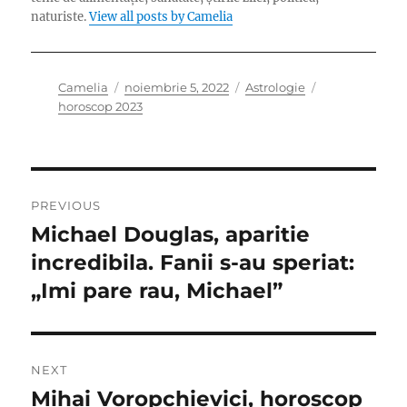
naturiste.
View all posts by Camelia
Author
Posted
Categories
Tags
Camelia
noiembrie 5, 2022
Astrologie
on
horoscop 2023
Navigare
PREVIOUS
în
Michael Douglas, aparitie
Previous
post:
incredibila. Fanii s-au speriat:
articole
„Imi pare rau, Michael”
NEXT
Mihai Voropchievici, horoscop
Next