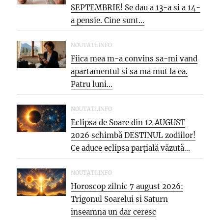
SEPTEMBRIE! Se dau a 13-a si a 14-
a pensie. Cine sunt...
NOUTATI.INFO
Fiica mea m-a convins sa-mi vand
apartamentul si sa ma mut la ea.
Patru luni...
NOUTATI.INFO
Eclipsa de Soare din 12 AUGUST
2026 schimbă DESTINUL zodiilor!
Ce aduce eclipsa parțială văzută...
NOUTATI.INFO
Horoscop zilnic 7 august 2026:
Trigonul Soarelui si Saturn
inseamna un dar ceresc