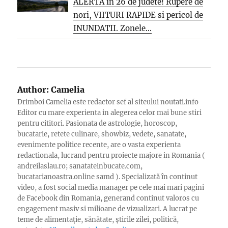
ALERTA in 26 de judete! Rupere de
nori, VIITURI RAPIDE si pericol de
INUNDATII. Zonele...
Author:
Camelia
Drimboi Camelia este redactor sef al siteului noutati.info
Editor cu mare experienta in alegerea celor mai bune stiri
pentru cititori. Pasionata de astrologie, horoscop,
bucatarie, retete culinare, showbiz, vedete, sanatate,
evenimente politice recente, are o vasta experienta
redactionala, lucrand pentru proiecte majore in Romania (
andreilaslau.ro; sanatateinbucate.com,
bucatarianoastra.online samd ). Specializată în continut
video, a fost social media manager pe cele mai mari pagini
de Facebook din Romania, generand continut valoros cu
engagement masiv si milioane de vizualizari. A lucrat pe
teme de alimentație, sănătate, știrile zilei, politică,