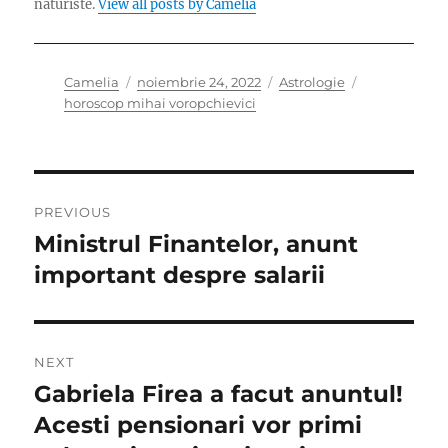
naturiste.
View all posts by Camelia
Author
Posted
Categories
Tags
Camelia
noiembrie 24, 2022
Astrologie
on
horoscop mihai voropchievici
Navigare
PREVIOUS
în
Ministrul Finantelor, anunt
Previous
post:
important despre salarii
articole
NEXT
Gabriela Firea a facut anuntul!
Next
post:
Acesti pensionari vor primi