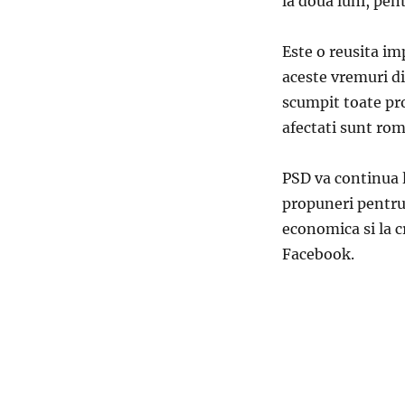
la doua luni, pen
Este o reusita im
aceste vremuri di
scumpit toate pro
afectati sunt rom
PSD va continua l
propuneri pentru 
economica si la c
Facebook.