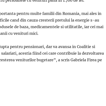
tru persoanele cu venituri pana in 1.700 de lei.
portanta pentru multe familii din Romania, mai ales in
ficile cand din cauza cresterii pretului la energie s-au
dusele de baza, medicamentele si utilitatile, iar cei mai
anii cu venituri mici.
upta pentru pensionari, dar va avansa in Coalitie si
salariati, acestia fiind cei care contribuie la dezvoltarea
resterea veniturilor bugetare”, a scris Gabriela Firea pe