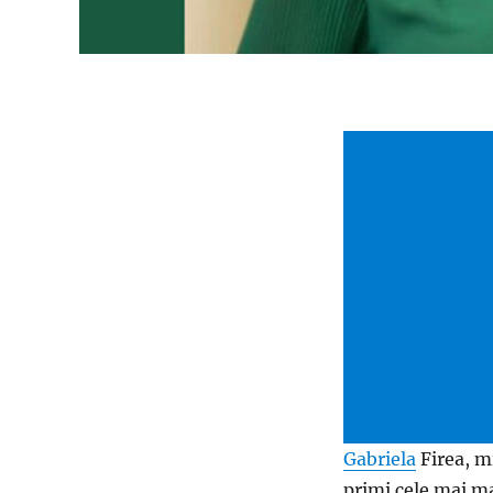
Gabriela
Firea, mi
primi cele mai ma