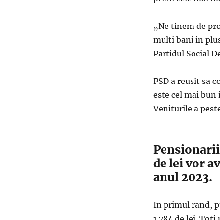
„Ne tinem de prom
multi bani in plus
Partidul Social D
PSD a reusit sa 
este cel mai bun 
Veniturile a pest
Pensionarii
de lei vor a
anul 2023.
In primul rand, p
1.784 de lei. Tot