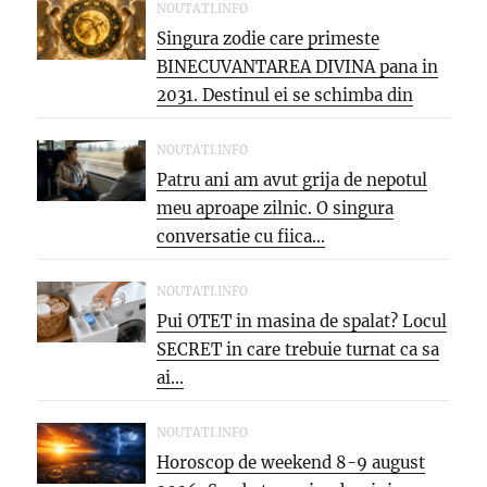
NOUTATI.INFO
Singura zodie care primeste
BINECUVANTAREA DIVINA pana in
2031. Destinul ei se schimba din
temelii,...
NOUTATI.INFO
Patru ani am avut grija de nepotul
meu aproape zilnic. O singura
conversatie cu fiica...
NOUTATI.INFO
Pui OTET in masina de spalat? Locul
SECRET in care trebuie turnat ca sa
ai...
NOUTATI.INFO
Horoscop de weekend 8-9 august