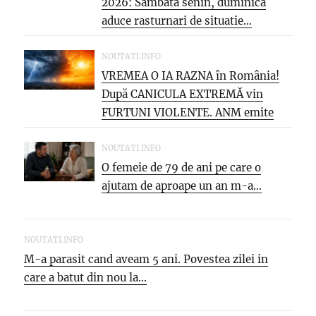
2026: Sambata senin, duminica
aduce rasturnari de situatie…
NOUTATI.INFO
VREMEA O IA RAZNA în România!
După CANICULA EXTREMĂ vin
FURTUNI VIOLENTE. ANM emite
NOI...
NOUTATI.INFO
O femeie de 79 de ani pe care o
ajutam de aproape un an m-a...
NOUTATI.INFO
M-a parasit cand aveam 5 ani. Povestea zilei in
care a batut din nou la...