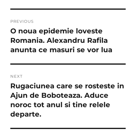
Navigare
PREVIOUS
în
O noua epidemie loveste
Previous
post:
Romania. Alexandru Rafila
articole
anunta ce masuri se vor lua
NEXT
Rugaciunea care se rosteste in
Next
post:
Ajun de Boboteaza. Aduce
noroc tot anul si tine relele
departe.