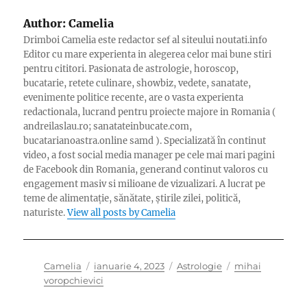
Author:
Camelia
Drimboi Camelia este redactor sef al siteului noutati.info
Editor cu mare experienta in alegerea celor mai bune stiri
pentru cititori. Pasionata de astrologie, horoscop,
bucatarie, retete culinare, showbiz, vedete, sanatate,
evenimente politice recente, are o vasta experienta
redactionala, lucrand pentru proiecte majore in Romania (
andreilaslau.ro; sanatateinbucate.com,
bucatarianoastra.online samd ). Specializată în continut
video, a fost social media manager pe cele mai mari pagini
de Facebook din Romania, generand continut valoros cu
engagement masiv si milioane de vizualizari. A lucrat pe
teme de alimentație, sănătate, știrile zilei, politică,
naturiste.
View all posts by Camelia
Author
Posted
Categories
Tags
Camelia
ianuarie 4, 2023
Astrologie
mihai
on
voropchievici