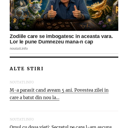
ALTE STIRI
NOUTATI.INFO
M-a parasit cand aveam 5 ani. Povestea zilei in
care a batut din nou la...
NOUTATI.INFO
Omul cu doua vieti: Secretul pe care l-am ascuns