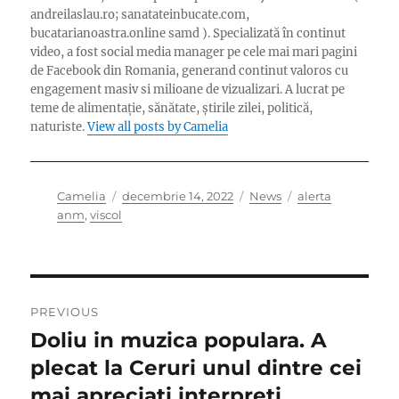
andreilaslau.ro; sanatateinbucate.com,
bucatarianoastra.online samd ). Specializată în continut
video, a fost social media manager pe cele mai mari pagini
de Facebook din Romania, generand continut valoros cu
engagement masiv si milioane de vizualizari. A lucrat pe
teme de alimentație, sănătate, știrile zilei, politică,
naturiste.
View all posts by Camelia
Author
Posted
Categories
Tags
Camelia
decembrie 14, 2022
News
alerta
on
anm
,
viscol
Navigare
PREVIOUS
în
Doliu in muzica populara. A
Previous
post:
plecat la Ceruri unul dintre cei
articole
mai apreciati interpreti