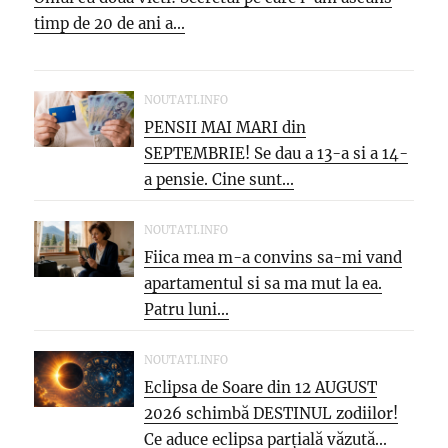
timp de 20 de ani a...
NOUTATI.INFO
PENSII MAI MARI din
SEPTEMBRIE! Se dau a 13-a si a 14-
a pensie. Cine sunt...
NOUTATI.INFO
Fiica mea m-a convins sa-mi vand
apartamentul si sa ma mut la ea.
Patru luni...
NOUTATI.INFO
Eclipsa de Soare din 12 AUGUST
2026 schimbă DESTINUL zodiilor!
Ce aduce eclipsa parțială văzută...