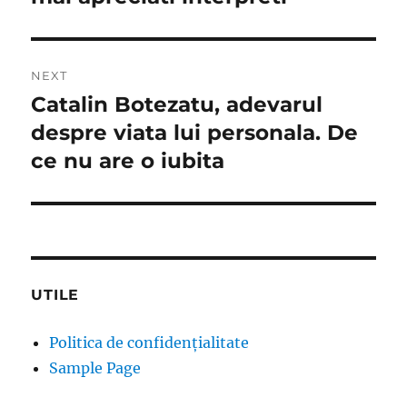
NEXT
Catalin Botezatu, adevarul
Next
post:
despre viata lui personala. De
ce nu are o iubita
UTILE
Politica de confidențialitate
Sample Page