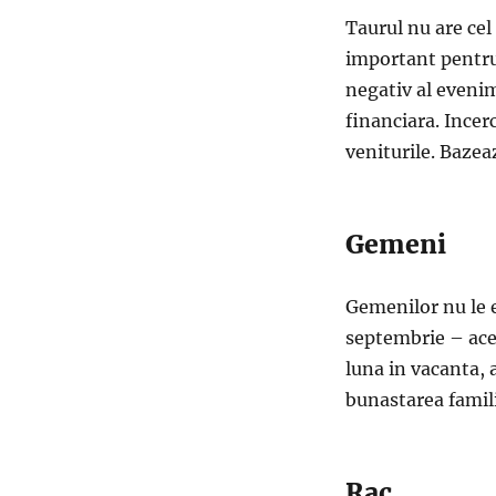
Taurul nu are ce
important pentru 
negativ al evenim
financiara. Incerc
veniturile. Bazea
Gemeni
Gemenilor nu le e
septembrie – aces
luna in vacanta, 
bunastarea famili
Rac