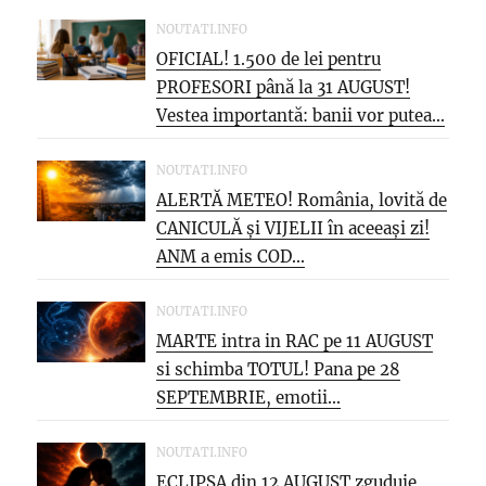
NOUTATI.INFO
OFICIAL! 1.500 de lei pentru
PROFESORI până la 31 AUGUST!
Vestea importantă: banii vor putea...
NOUTATI.INFO
ALERTĂ METEO! România, lovită de
CANICULĂ și VIJELII în aceeași zi!
ANM a emis COD...
NOUTATI.INFO
MARTE intra in RAC pe 11 AUGUST
si schimba TOTUL! Pana pe 28
SEPTEMBRIE, emotii...
NOUTATI.INFO
ECLIPSA din 12 AUGUST zguduie