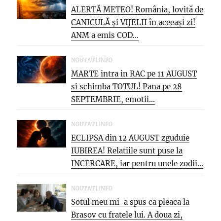
ALERTĂ METEO! România, lovită de
CANICULĂ și VIJELII în aceeași zi!
ANM a emis COD...
NOUTATI.INFO
MARTE intra in RAC pe 11 AUGUST
si schimba TOTUL! Pana pe 28
SEPTEMBRIE, emotii...
NOUTATI.INFO
ECLIPSA din 12 AUGUST zguduie
IUBIREA! Relatiile sunt puse la
INCERCARE, iar pentru unele zodii...
NOUTATI.INFO
Sotul meu mi-a spus ca pleaca la
Brasov cu fratele lui. A doua zi,