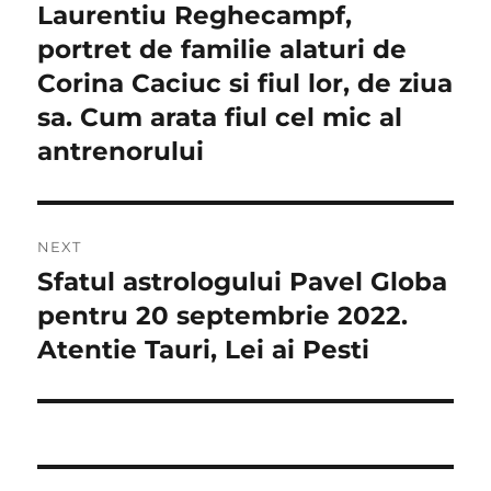
în
Laurentiu Reghecampf,
Previous
post:
portret de familie alaturi de
articole
Corina Caciuc si fiul lor, de ziua
sa. Cum arata fiul cel mic al
antrenorului
NEXT
Sfatul astrologului Pavel Globa
Next
post:
pentru 20 septembrie 2022.
Atentie Tauri, Lei ai Pesti