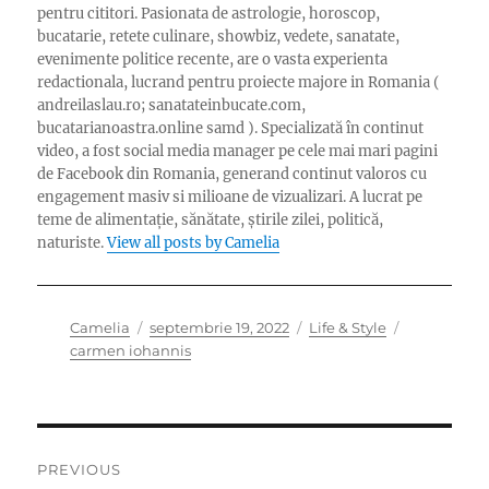
pentru cititori. Pasionata de astrologie, horoscop,
bucatarie, retete culinare, showbiz, vedete, sanatate,
evenimente politice recente, are o vasta experienta
redactionala, lucrand pentru proiecte majore in Romania (
andreilaslau.ro; sanatateinbucate.com,
bucatarianoastra.online samd ). Specializată în continut
video, a fost social media manager pe cele mai mari pagini
de Facebook din Romania, generand continut valoros cu
engagement masiv si milioane de vizualizari. A lucrat pe
teme de alimentație, sănătate, știrile zilei, politică,
naturiste.
View all posts by Camelia
Author
Posted
Categories
Tags
Camelia
septembrie 19, 2022
Life & Style
on
carmen iohannis
Navigare
PREVIOUS