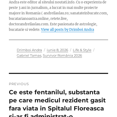
Andra este editor al siteului noutati.info. Cu o experienta de
peste 3 ani in jurnalism, a lucrat in mai multe proiecte
majore in Romania ( andreilaslau.ro; sanatateinbucate.com,
bucatarianoastra.online, retete.live,
doctorandreilaslau.com. Este pasionata de astrologie,
bucatarie si vedete.
View all posts by Drimboi Andra
Author
Posted
Categories
Tags
Drimboi Andra
iunie 8, 2026
Life & Style
on
Gabriel Tamas
,
Survivor România 2026
Navigare
PREVIOUS
în
Ce este fentanilul, substanta
Previous
post:
pe care medicul rezident gasit
articole
fara viata in Spitalul Floreasca
si-ar fi administrat-o