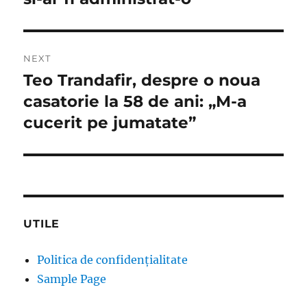
NEXT
Teo Trandafir, despre o noua
Next
post:
casatorie la 58 de ani: „M-a
cucerit pe jumatate”
UTILE
Politica de confidențialitate
Sample Page