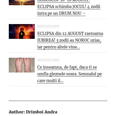
ECLIPSA schimba JOCUL! 4 zodii
intra pe un DRUM NOU –
oportunitati...
NOUTATI.INFO
ECLIPSA din 12 AUGUST rastoarna
IUBIREA! 3 zodii au NOROC urias,
iar pentru altele vine...
NOUTATI.INFO
Ce inseamna, de fapt, daca ti se
umfla gleznele seara. Semnalul pe
care multi il...
Author:
Drimboi Andra