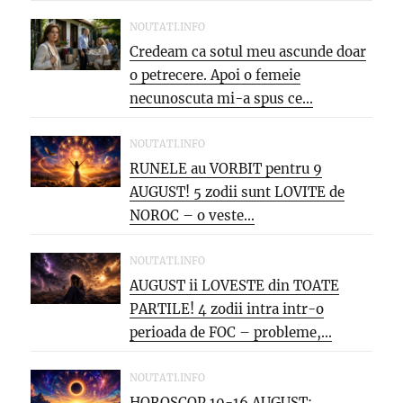
NOUTATI.INFO
Credeam ca sotul meu ascunde doar
o petrecere. Apoi o femeie
necunoscuta mi-a spus ce...
NOUTATI.INFO
RUNELE au VORBIT pentru 9
AUGUST! 5 zodii sunt LOVITE de
NOROC – o veste...
NOUTATI.INFO
AUGUST ii LOVESTE din TOATE
PARTILE! 4 zodii intra intr-o
perioada de FOC – probleme,...
NOUTATI.INFO
HOROSCOP 10-16 AUGUST: