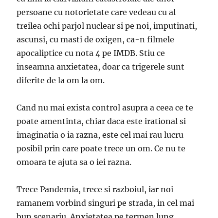
persoane cu notorietate care vedeau cu al
treilea ochi parjol nuclear si pe noi, imputinati,
ascunsi, cu masti de oxigen, ca-n filmele
apocaliptice cu nota 4 pe IMDB. Stiu ce
inseamna anxietatea, doar ca trigerele sunt
diferite de la om la om.
Cand nu mai exista control asupra a ceea ce te
poate amentinta, chiar daca este irational si
imaginatia o ia razna, este cel mai rau lucru
posibil prin care poate trece un om. Ce nu te
omoara te ajuta sa o iei razna.
Trece Pandemia, trece si razboiul, iar noi
ramanem vorbind singuri pe strada, in cel mai
bun scenariu. Anxietatea pe termen lung