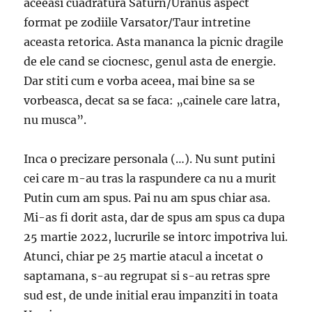
aceeasi cuadratura Saturn/Uranus aspect
format pe zodiile Varsator/Taur intretine
aceasta retorica. Asta mananca la picnic dragile
de ele cand se ciocnesc, genul asta de energie.
Dar stiti cum e vorba aceea, mai bine sa se
vorbeasca, decat sa se faca: „cainele care latra,
nu musca”.
Inca o precizare personala (…). Nu sunt putini
cei care m-au tras la raspundere ca nu a murit
Putin cum am spus. Pai nu am spus chiar asa.
Mi-as fi dorit asta, dar de spus am spus ca dupa
25 martie 2022, lucrurile se intorc impotriva lui.
Atunci, chiar pe 25 martie atacul a incetat o
saptamana, s-au regrupat si s-au retras spre
sud est, de unde initial erau impanziti in toata