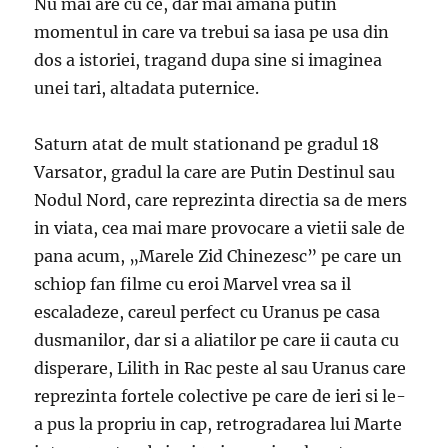
Nu mai are cu ce, dar mai amana putin
momentul in care va trebui sa iasa pe usa din
dos a istoriei, tragand dupa sine si imaginea
unei tari, altadata puternice.
Saturn atat de mult stationand pe gradul 18
Varsator, gradul la care are Putin Destinul sau
Nodul Nord, care reprezinta directia sa de mers
in viata, cea mai mare provocare a vietii sale de
pana acum, „Marele Zid Chinezesc” pe care un
schiop fan filme cu eroi Marvel vrea sa il
escaladeze, careul perfect cu Uranus pe casa
dusmanilor, dar si a aliatilor pe care ii cauta cu
disperare, Lilith in Rac peste al sau Uranus care
reprezinta fortele colective pe care de ieri si le-
a pus la propriu in cap, retrogradarea lui Marte