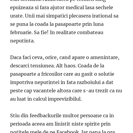
epuizeaza si fara ajutor medical lasa sechele
urate. Unii mai simpatici plecasera irational sa
se puna la coada la pasapoarte prin luna
februarie. Sa fie! In realitate combateau
neputinta.
Daca faci ceva, orice, cand apare o amenintare,
descarci tensiunea. Alt haos. Coada de la
pasapoarte a fricosilor care au gasit o solutie
impotriva neputintei in fata razboiului a dat
peste cap vacantele altora care s-au trezit ca nu
au luat in calcul imprevizibilul.
Stiu din feedbackurile multor persoane ca in
perioada aceea am linistit niste spirite prin
notitele mele de pe Facebook. Iar pana la ora