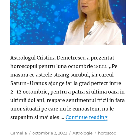
Astrologul Cristina Demetrescu a prezentat
horoscopul pentru luna octombrie 2022. „Pe
masura ce astrele strang surubul, iar careul
Saturn-Uranus ajunge iar la grad perfect intre
2-12 octombrie, pentru a patra si ultima oara in
ultimii doi ani, reapare sentimentul fricii in fata
unor situatii pe care nu le cunoastem, nu le
„Cristina 
stapanim si mai ales …
Continue reading
Author
Posted
Categories
Tags
Camelia
octombrie 3, 2022
Astrologie
horoscop