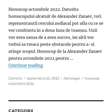
Horoscop octombrie 2022. Datorita
horoscopului alcatuit de Alexander Zaraev, toti
reprezentantii cercului zodiacal pot afla cu ce se
vor confrunta in a doua luna de toamna. Unii
vor avea sansa de a avea succes, iar altii vor
trebui sa treaca peste obstacole pentru a-si
atinge scopul. Horoscop de la Alexander Zaraev
pentru octombrie 2022 pentru …
„Horoscop octombrie 2022, cu Alexa
Continue reading
Author
Posted
Categories
Tags
Camelia
septembrie 22, 2022
Astrologie
horoscop
on
octombrie 2022
CATEGORII