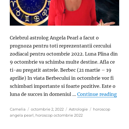
Celebrul astrolog Angela Pearl a facut o
prognoza pentru toti reprezentantii cercului
zodiacal pentru octombrie 2022. Luna Plina din
9 octombrie va schimba multe destine. Afla ce
ti-au pregatit astrele. Berbec (21 martie – 19
aprilie) In viata Berbecului in octombrie vor fi
schimbari importante si foarte pozitive. Este o
„Horo
luna de succes in domeniul …
Continue reading
Author
Posted
Categories
Tags
Camelia
octombrie 2, 2022
Astrologie
horoscop
on
angela pearl
,
horoscop octombrie 2022