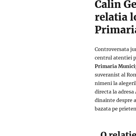
Calin Ge
relatia 
Primaria
Controversata jur
centrul atentiei p
Primaria Municip
suveranist al Ro
nimeni la alegeri
directa la adresa
dinainte despre a
bazata pe prieten
„O relatie