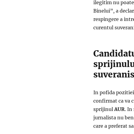
ilegitim nu poate
Binelui”, a decla
respingere a intr
curentul suverani
Candidatu
sprijinulu
suveranis
In pofida pozitie
confirmat ca va 
sprijinul
AUR
. I
jurnalista nu bene
care a preferat s