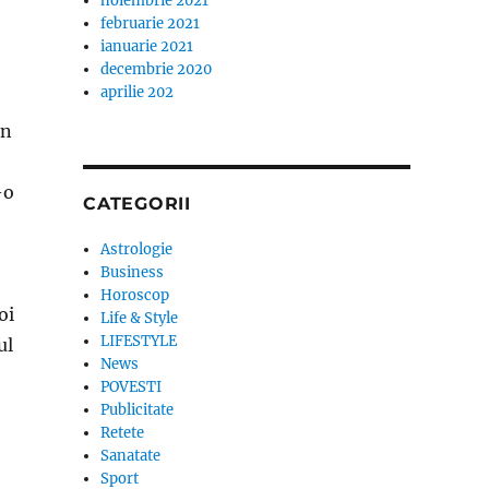
noiembrie 2021
februarie 2021
ianuarie 2021
decembrie 2020
aprilie 202
in
-o
CATEGORII
Astrologie
Business
Horoscop
oi
Life & Style
LIFESTYLE
ul
News
POVESTI
Publicitate
Retete
Sanatate
Sport