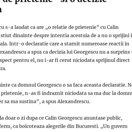
a
 s-a laudat ca are „o relatie de prietenie” cu Calin
stiut dinainte despre intentia acestuia de a nu o sprijini 
la. Intr-o declaratie care a starnit numeroase reactii in
lexandrescu a spus ca decizia lui Georgescu nu a surprins
espect pentru el, nu i-ar fi cerut niciodata sprijinul direct
ra.
inte ca domnul Georgescu o sa faca aceasta declaratie. N
 prietenie, n-as fi indraznit niciodata sa ma duc la domn
er sa ma sustina”, a spus Alexandrescu.
la doar o zi dupa ce Calin Georgescu anuntase public,
ferm, ca boicoteaza alegerile din Bucuresti. „Un guvern