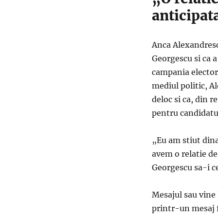
anticipat
Anca Alexandrescu
Georgescu si ca a 
campania electora
mediul politic, A
deloc si ca, din r
pentru candidatu
„Eu am stiut dina
avem o relatie de
Georgescu sa-i c
Mesajul sau vine 
printr-un mesaj 