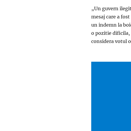
„Un guvern ilegit
mesaj care a fost
un indemn la boi
o pozitie dificila
considera votul o