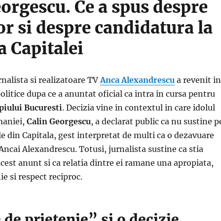
orgescu. Ce a spus despre
lor si despre candidatura la
 Capitalei
nalista si realizatoare TV
Anca Alexandrescu
a revenit in
olitice dupa ce a anuntat oficial ca intra in cursa pentru
iului Bucuresti
. Decizia vine in contextul in care idolul
maniei,
Calin Georgescu
, a declarat public ca nu sustine p
le din Capitala, gest interpretat de multi ca o dezavuare
 Ancai Alexandrescu. Totusi, jurnalista sustine ca stia
cest anunt si ca relatia dintre ei ramane una apropiata,
ie si respect reciproc.
 de prietenie” si o decizie