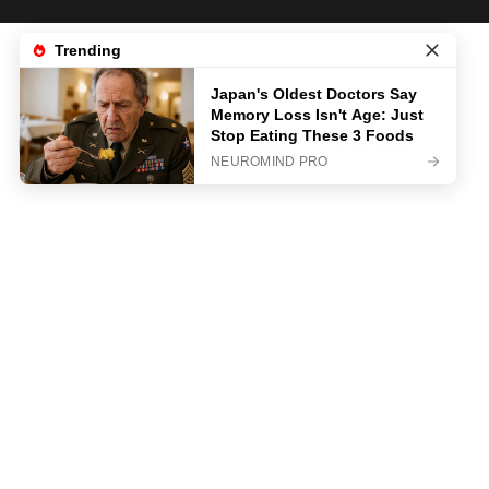
News
Life & Style
Sanatate
Business