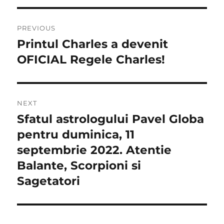
Navigare
PREVIOUS
în
Printul Charles a devenit
Previous
post:
OFICIAL Regele Charles!
articole
NEXT
Sfatul astrologului Pavel Globa
Next
post:
pentru duminica, 11
septembrie 2022. Atentie
Balante, Scorpioni si
Sagetatori