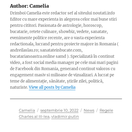
Author:
Camelia
Drimboi Camelia este redactor sef al siteului noutati.info
Editor cu mare experienta in alegerea celor mai bune stiri
pentru cititori. Pasionata de astrologie, horoscop,
bucatarie, retete culinare, showbiz, vedete, sanatate,
evenimente politice recente, are o vasta experienta
redactionala, lucrand pentru proiecte majore in Romania (
andreilaslau.ro; sanatateinbucate.com,
bucatarianoastra.online samd ). Specializată în continut
video, a fost social media manager pe cele mai mari pagini
de Facebook din Romania, generand continut valoros cu
engagement masiv si milioane de vizualizari. A lucrat pe
teme de alimentație, sănătate, știrile zilei, politică,
naturiste.
View all posts by Camelia
Author
Posted
Categories
Tags
Camelia
septembrie 10, 2022
News
Regele
on
Charles al III-lea
,
vladimir putin