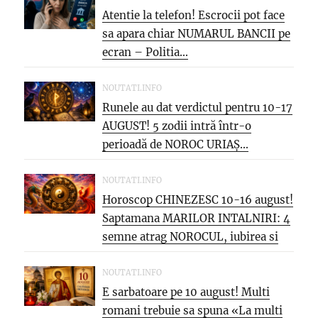
Atentie la telefon! Escrocii pot face
sa apara chiar NUMARUL BANCII pe
ecran – Politia...
NOUTATI.INFO
Runele au dat verdictul pentru 10-17
AUGUST! 5 zodii intră într-o
perioadă de NOROC URIAȘ...
NOUTATI.INFO
Horoscop CHINEZESC 10-16 august!
Saptamana MARILOR INTALNIRI: 4
semne atrag NOROCUL, iubirea si
oportunitatea care...
NOUTATI.INFO
E sarbatoare pe 10 august! Multi
romani trebuie sa spuna «La multi