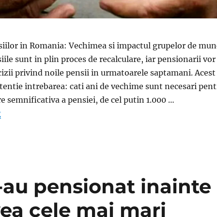
siilor in Romania: Vechimea si impactul grupelor de mun
ile sunt in plin proces de recalculare, iar pensionarii vor
izii privind noile pensii in urmatoarele saptamani. Acest
tentie intrebarea: cati ani de vechime sunt necesari pen
re semnificativa a pensiei, de cel putin 1.000 …
„Ce vechime trebuie sa ai pentru 1.000 lei in plus la pens
g
-au pensionat inainte
vea cele mai mari