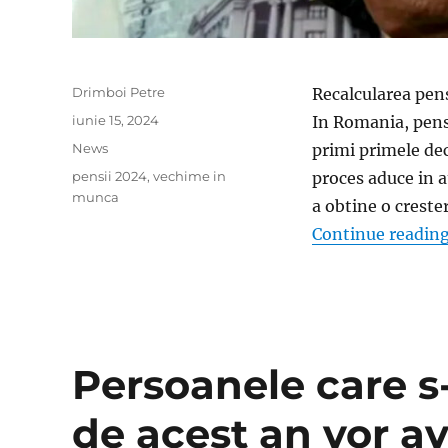
Author
Drimboi Petre
Recalcularea pen
Posted
iunie 15, 2024
In Romania, pensi
on
Categories
News
primi primele dec
Tags
pensii 2024
,
vechime in
proces aduce in a
munca
a obtine o creste
Continue readin
Persoanele care s
de acest an vor a