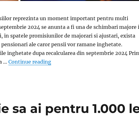
siilor reprezinta un moment important pentru multi
 septembrie 2024 se anunta a fi una de schimbari majore 
, in spatele promisiunilor de majorari si ajustari, exista
 pensionari ale caror pensii vor ramane inghetate.
ile inghetate dupa recalcularea din septembrie 2024 Pri
„Cine sunt romanii care vor ramane 
ta …
Continue reading
 sa ai pentru 1.000 le