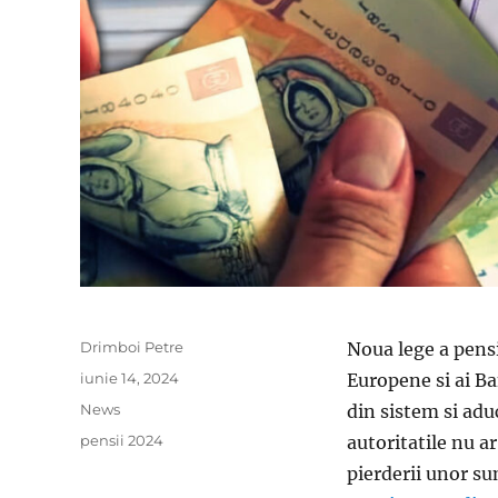
Author
Drimboi Petre
Noua lege a pensi
Posted
iunie 14, 2024
Europene si ai Ba
on
Categories
News
din sistem si adu
Tags
pensii 2024
autoritatile nu ar
pierderii unor su