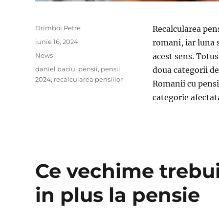
Author
Drimboi Petre
Recalcularea pen
Posted
iunie 16, 2024
romani, iar luna
on
Categories
News
acest sens. Totusi
Tags
daniel baciu
,
pensii
,
pensii
doua categorii de
2024
,
recalcularea pensiilor
Romanii cu pensi
categorie afecta
Ce vechime trebuie
in plus la pensie